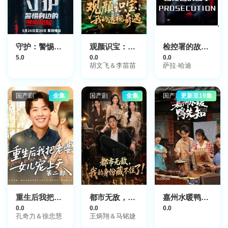
守护：警惕身边的泄密风险
观颜识宝：我的透视奇遇
检控署的故事第一季
5.0
0.0
0.0
胡文飞＆李苗苗
萨拉·哈迪
国产剧
全集
国产剧
全集
国产剧
更新至19集
重生后我把老婆女儿宠上天第2部
都市无敌，我的身份藏不住了
嘉州水暖鸭先知
0.0
0.0
0.0
孔奇力＆徐忠慧
王炳翔＆马铭婕