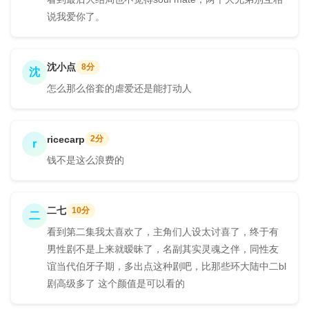
说我爱你了。
沈小点
8分
沈
怎么那么俗套的虐爱还是能打动人
ricecarp
2分
r
钱不是这么浪费的
二七
10分
二
看到第二集我太喜欢了，主角们人设太讨喜了，终于有
男性剧不是上来就暧昧了，名副其实灵魂之伴，同性友
谊当代伯牙子期，多出点这种剧吧，比那些环大陆中二bl
剧高级多了 这个颜值是可以看的