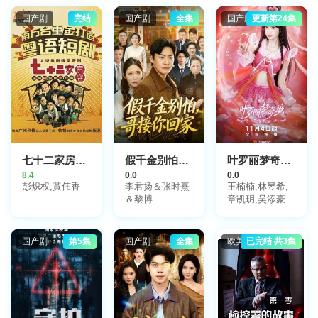
国产剧
完结
国产剧
全集
国产剧
更新第24集
七十二家房客第十四部粤语
假千金别怕，哥接你回家
叶罗丽梦奇境真人版
8.4
0.0
0.0
彭炽权,黃伟香
李君扬＆张时熹
王楠楠,林昱希,
＆黎博
章凯玥,吴添豪,
陈雅钰,杨乔语,
王筱涵
国产剧
第5集
国产剧
全集
欧美剧
已完结 共3集