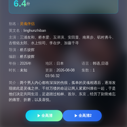
6.4
分
别名：
灵魂伴侣
英文名：
linghunzhiban
主演：
三浦友和
、
桥本爱
、
玉泽演
、
安田显
、
南果步
、
矶村勇斗
、
古馆佑太郎
、
水上恒司
、
李在伊
、
加藤千寻
导演：
桥爪骏辉
编剧：
桥爪骏辉
年份：
2026年
地区：
日本
语言：
韩语,日语
时长：
未知
更新：
2026-08-08
集数：
1
03:56:32
简介：
两个男人内心都有深深的伤痕，孤单的灵魂相遇后，逐渐发
现彼此是灵魂之伴。千丝万缕的命运让两人紧紧纠缠在一起，于是
他们决定共同生活，足迹踏过柏林、首尔、东京，经历了刻骨难忘
的痛苦、折磨，以及喜悦。
全高清
全高清2