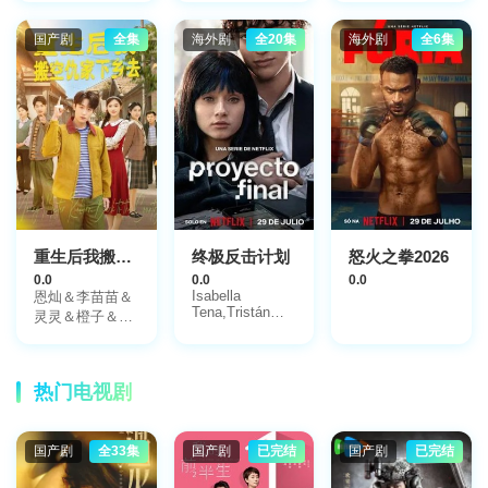
国产剧
全集
海外剧
全20集
海外剧
全6集
重生后我搬空仇家下乡去
终极反击计划
怒火之拳2026
0.0
0.0
0.0
Isabella
恩灿＆李苗苗＆
Tena,Tristán
灵灵＆橙子＆夏
Maze,丹尼尔·马
一心
丁内斯
热门电视剧
国产剧
全33集
国产剧
已完结
国产剧
已完结