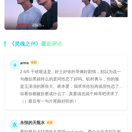
《灵魂之伴》最近评论
arne
6分
a
2.5/5 干啥呢这是...好土好俗的哥俩好剧情，别以为说一
句撒拉黑就特么的是同性恋了好吗。矶村勇斗，你的脸
是玉泽演的两倍大。桥本爱，我求求你别再搞异性恋了...
你看你都被折磨成什么了...真要搞也搞个帅哥吧求求了
（）最后夸一句片尾曲好听的！
永恒的天瓶水
6分
永
看到最后大结局也不觉得soul mate，两个大兄弟别互相