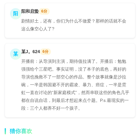
阳和启蛰
6分
阳
剧情好土，还有，你们为什么不做爱？那样的话就不会
这么像空心人了?
某J。624
6分
某
开播前：从导演到主演，期待值拉满了。开播后：勉勉
强强给个三星吧。事实证明，没了本子的底色，再好的
导演也挽救不了一部空心的作品。整个故事就像是沙拉
碗，一半是韩国避不开的霸凌、暴力、癌症，一半是霓
虹一直在讨论的“新家庭模式”，然而串联这些的角色几乎
都在自说自话，到最后才想起来点个题。P.s.最现实的一
段：三个人都养不好一个孩子。
猜你喜欢