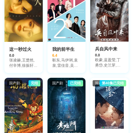
兵自风中来
这一秒过火
我的前半生
0.0
0.0
6.4
欧豪,蓝盈莹,丁
张凌赫,王楚然,
靳东,马伊琍,袁
勇岱,史兰芽,刘
付辛博,徐振轩,
泉,雷佳音,吴越,
奕君,阮巨,李幼
鹤秋,王籽苏,胡
许娣,张龄心,邬
斌,侯勇,于景骁,
杏儿,沙宝亮,吴
君梅,陈道明,梅
王春宇,关亚军,
莫愁,毛孩,鹿骐,
婷,张棪琰,孔维,
国产剧
完结
国产剧
已完结
国产剧
第40集已完结
杨舒,吴岳阳,张
苇青,刘令姿,康
栾元晖,侯岩松,
进,陈方舟,陈启
可人,陈东阳,黄
魏之皓,王天泽,
杰,周德华,赵长
博远,斓曦,张弓,
郑罗茜,宋允皓,
洲,赵荀,费鲤齐,
金俊秀,陈欣予
徐才根,啜妮,任
夏侯镔,徐洪浩,
洛敏,张兰,茹天,
傅程鹏,谢心
闵天浩,是安,郭
彤彤,陈冠宁,杨
梅,孙语涵,徐晟,
关雪盈,毕涵文,