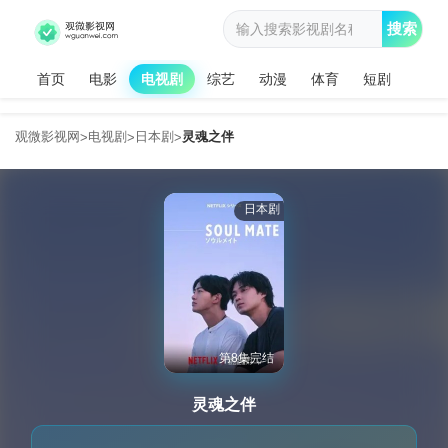
搜索
首页
电影
电视剧
综艺
动漫
体育
短剧
观微影视网
电视剧
日本剧
灵魂之伴
>
>
>
日本剧
第8集完结
灵魂之伴