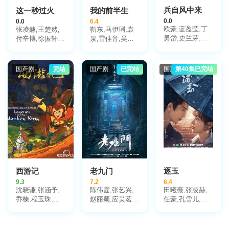
兵自风中来
这一秒过火
我的前半生
0.0
0.0
6.4
欧豪,蓝盈莹,丁
张凌赫,王楚然,
靳东,马伊琍,袁
勇岱,史兰芽,刘
付辛博,徐振轩,
泉,雷佳音,吴越,
奕君,阮巨,李幼
鹤秋,王籽苏,胡
许娣,张龄心,邬
斌,侯勇,于景骁,
杏儿,沙宝亮,吴
君梅,陈道明,梅
王春宇,关亚军,
莫愁,毛孩,鹿骐,
婷,张棪琰,孔维,
国产剧
完结
国产剧
已完结
国产剧
第40集已完结
杨舒,吴岳阳,张
苇青,刘令姿,康
栾元晖,侯岩松,
进,陈方舟,陈启
可人,陈东阳,黄
魏之皓,王天泽,
杰,周德华,赵长
博远,斓曦,张弓,
郑罗茜,宋允皓,
洲,赵荀,费鲤齐,
金俊秀,陈欣予
徐才根,啜妮,任
夏侯镔,徐洪浩,
洛敏,张兰,茹天,
傅程鹏,谢心
闵天浩,是安,郭
彤彤,陈冠宁,杨
梅,孙语涵,徐晟,
关雪盈,毕涵文,
凌孜,陆玲,程宏,
李宏磊,黄婧,谭
西游记
老九门
逐玉
凯,于明加,任东
9.3
7.2
6.4
霖,张衣,黄澜
沈晓谦,张涵予,
陈伟霆,张艺兴,
田曦薇,张凌赫,
乔榛,程玉珠,刘
赵丽颖,应昊茗,
任豪,孔雪儿,邓
风,丁建华,童自
袁冰妍,王闯,张
凯,李卿,喻钟黎,
荣,胡平智,王肖
铭恩,王木遥,张
刘琳,严屹宽,岳
兵,王建新,狄菲
鲁一,李宗翰,李
旸,杜淳,谭凯,毛