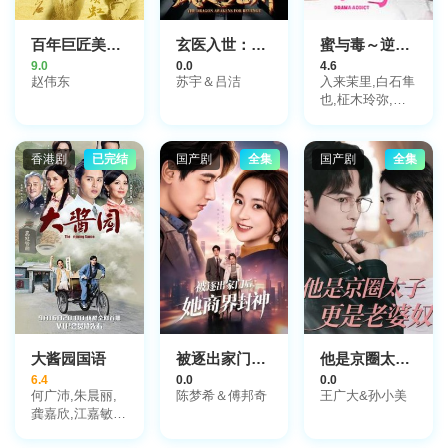
百年巨匠美术篇第一季
玄医入世：风起光州
蜜与毒～逆恨的复仇
9.0
0.0
4.6
赵伟东
苏宇＆吕洁
入来茉里,白石隼
也,柾木玲弥,大
谷凜香,玉井ら
ん,竹野留里,梨
本谦次郎,田中洸
香港剧
已完结
国产剧
全集
国产剧
全集
希,神尾佑
大酱园国语
被逐出家门后，她商界封神
他是京圈太子更是老婆奴
6.4
0.0
0.0
何广沛,朱晨丽,
陈梦希＆傅邦奇
王广大&孙小美
龚嘉欣,江嘉敏,
吴业坤,黄嘉乐,