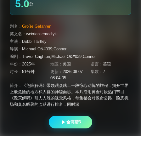
5.0
分
别名：
Große Gefahren
英文名：
weixianjiemadiyiji
主演：
Bobbi Hartley
导演：
Michael O&#039;Connor
编剧：
Trevor Crighton,Michael O&#039;Connor
年份：
2025年
地区：
美国
语言：
英语
时长：
51分钟
更新：
2026-08-07
集数：
7
08:04:05
简介：
《危险解码》带领观众踏上一段惊心动魄的旅程，揭开世界
上最危险的地方和人群的神秘面纱。本片沿用黄金时段热门节目
《毁灭解码》引人入胜的视觉风格，每集都会对致命公路、险恶机
场和臭名昭著的监狱进行排名，同时深
全高清3