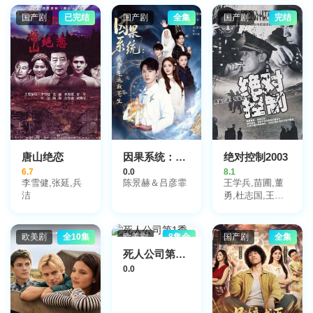
吴岱融,龚慈恩,
杨卓娜,袁文杰,
国产剧
已完结
国产剧
全集
国产剧
完结
于淼,李国麟,王
绮琴,韦家雄,郑
子诚,车婉婉,陈
嘉辉,郭少芸,徐
荣,樊亦敏,古明
华,张国强,李日
升,吴卓衡,阮政
峰,李绮雯,郭千
瑜,陈婉婷,丁乐
锶,卫志豪,苏恩
磁,陈荣峻,戴耀
唐山绝恋
因果系统：我夺气运救苍生
绝对控制2003
明,张智轩,吳展
6.7
0.0
8.1
驊,方绍聪,伍禮
李雪健,张延,兵
陈景赫＆吕彦霏
王学兵,苗圃,董
騫,黄耀煌,炜烈,
洁
勇,杜志国,王奎
林敬刚,李冈龙,
荣,李涓,冯恩鹤,
甄采浠,刘天龙,
褚栓忠,张笑君,
康华,傅嘉莉,张
许正廷,张天舒
欧美剧
全10集
欧美剧
8集全
国产剧
全集
达伦,谢芷伦,易
宇航,庄思明,颜
死人公司第1季
仟汶,曾健明,周
0.0
丽欣,张汉斌,李
丽丽,简家麒,梁
珈咏,陈靖云,李