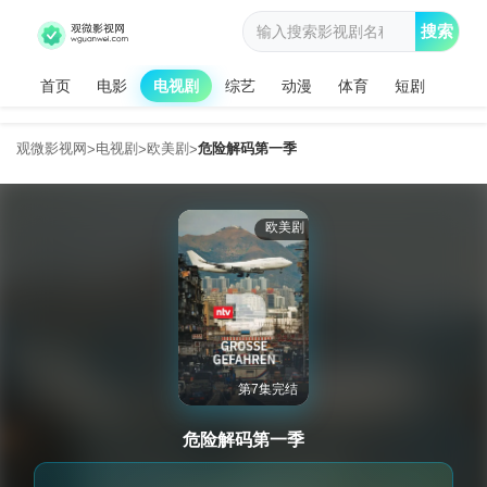
搜索
首页
电影
电视剧
综艺
动漫
体育
短剧
观微影视网
电视剧
欧美剧
危险解码第一季
>
>
>
欧美剧
第7集完结
危险解码第一季