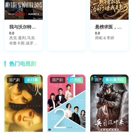
嘉晋,易智远,吴
香伦,赵乐贤,何
伟业,陈嘉慧,黄
柏文,陈勉良
我与沃尔特家男孩的生活第三季
悬榜求医，治好了嫌我是乞丐
0.0
0.0
杰克·曼利,马克·
师彬＆李婷
布鲁卡斯,保罗·
麦克吉莱恩,艾琳
·卡普拉克,柯瑞·
福格尔玛尼斯,艾
热门电视剧
萨克·阿雷兰尼
斯,妮基·罗德里
格斯,诺亚·拉朗
国产剧
全33集
国产剧
已完结
国产剧
第36集完结
德,阿什比·金特
里,约翰尼·林克,
迈尔斯·佩雷斯,
米娅·洛
韦,Sally·Cacic,Lennix·James,Naveen·Paddock