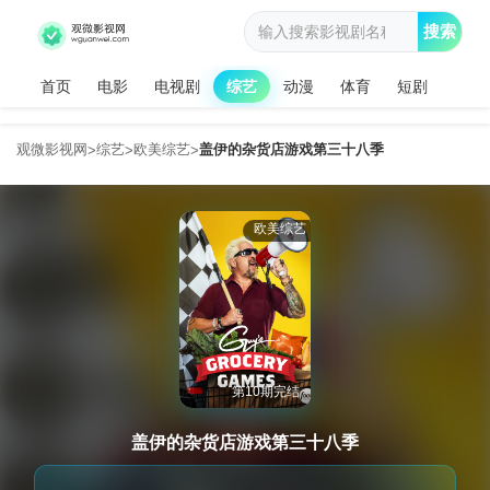
搜索
首页
电影
电视剧
综艺
动漫
体育
短剧
观微影视网
综艺
欧美综艺
盖伊的杂货店游戏第三十八季
>
>
>
欧美综艺
第10期完结
盖伊的杂货店游戏第三十八季