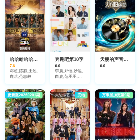
哈哈哈哈哈第6季
奔跑吧第10季
天赐的声音第7季
7.6
0.0
0.0
邓超,陈赫,王勉,
李晨,郑恺,沙溢,
鹿晗,范志毅
白鹿,范丞丞,张
真源,孟子义,李
昀锐
更新至20260201期
大陆综艺
大陆综艺
完结
大陆综艺
万事屋加更第9期