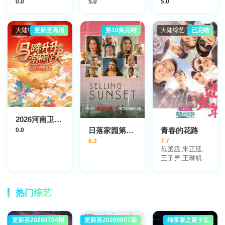
0.0
5.0
5.0
大陆综艺
更新至高清
第10集完结
大陆综艺
已完结
2026河南卫视春节晚会
日落家园第九季
青春的花路
0.0
6.3
7.7
范丞丞,朱正廷,
王子异,王琳凯,
尤长靖,艾福杰
尼,费启鸣
热门综艺
更新至20260704期
大陆综艺
更新至20260807期
大陆综艺
纯享版之黄子弘