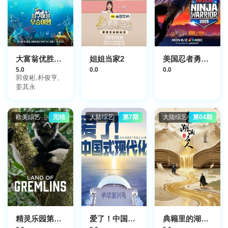
大富翁优胜旅行
姐姐当家2
美国忍者勇士第十八季
5.0
0.0
0.0
郭俊彬,朴俊亨,
姜其永
欧美综艺
完结
大陆综艺
第7期
大陆综艺
第04期
精灵乐园第一季
爱了！中国式现代化
典籍里的湖湘名人第二季