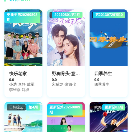
更新至第20260808
大陆综艺
大陆综艺
20260801第4期
大陆综艺
第20130729期10
期
快乐老家
野狗骨头·意犹未尽
四季养生
0.0
0.0
0.0
孙浩 李静 戴军
宋威龙 张婧仪
四季养生
李维嘉 沈凌 吴
昕 武艺 高旭
日韩综艺
第4期
更新至第20260809
大陆综艺
欧美综艺
更新至02期
期