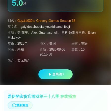
5.0
分
别名：
Guy&#039;s Grocery Games Season 38
英文名：
gaiyidezahuodianyouxidisanshibaji
主演：
盖·菲里
、
Alex Guarnaschelli
、
罗科·迪斯皮里托
、
Brian
Malarkey
年份：
2025年
地区：
美国
语言：
英语
时长：
未知
更新：
2026-08-06
集数：
10
20:15:38
简介：
暂无简介
全高清3
盖伊的杂货店游戏第三十八季 在线播放
重新测速