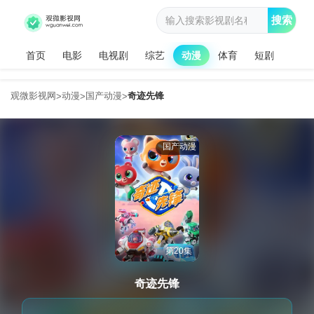
搜索
首页
电影
电视剧
综艺
动漫
体育
短剧
观微影视网
动漫
国产动漫
奇迹先锋
>
>
>
国产动漫
第20集
奇迹先锋