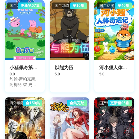
和宏,小林沙苗,
国产动漫
更新第07集
国产动漫
第10集
国产动漫
第40集
宫野真守,下野
纮,三宅健太,岸
佑二,千叶纱子,
高山南,川岛得
爱,远藤绫,川上
伦子,斋贺光希
小猪佩奇第十二季
以熊为伍
河小狸人体奇遇记
0.0
5.0
5.0
约翰·斯帕克斯,
阿梅丽·碧·史密
斯,理查德·赖丁
斯,莫温娜·班克
斯,Kira
海外动漫
全150集
全集完结
国产动漫
更新至05集
Monteith,Alice
May