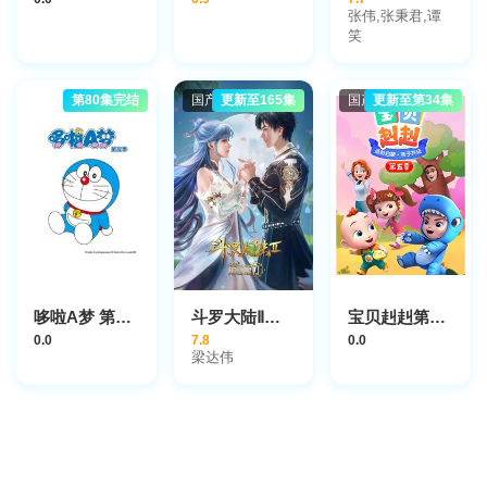
张伟,张秉君,谭
笑
第80集完结
国产动漫
更新至165集
国产动漫
更新至第34集
哆啦A梦 第5季
斗罗大陆Ⅱ绝世唐门
宝贝赳赳第五季
0.0
7.8
0.0
梁达伟