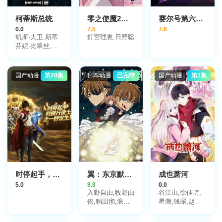
柯蒂斯总统
零之使魔2～双月的骑士
赛尔号第六季之苍穹烈火
0.0
7.5
7.8
凯斯·大卫,斯蒂
釘宮理恵,日野聡
芬妮·比翠丝,吉
姆·拉什,丹·巴克
达尔,凯尔茜·斯
科特
国产动漫
第28集
日本动漫
已完结
国产动漫
第3集
时停起手，我横行废土之一秒定生死
翼：东京默示录
成也萧河
5.0
8.8
0.0
入野自由,牧野由
谷江山,徐佳琦,
依,稻田彻,浪川
星潮,钱琛,赵熠
大辅,菊地美香,
彤,孙路路,姜秋
大原沙耶香,中多
再,凌飞