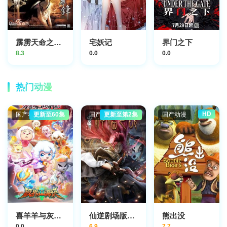
霹雳天命之仙魔鏖锋
宅妖记
界门之下
8.3
0.0
0.0
热门动漫
HD
国产动漫
更新至60集
国产动漫
更新至第2集
国产动漫
喜羊羊与灰太狼之破界山海诀
仙逆剧场版神临之战
熊出没
0.0
6.9
7.7