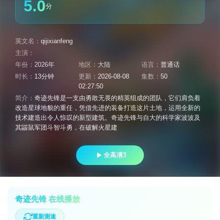
5.0
分
英文名：
qijixianfeng
主演：
年份：
2026年
地区：
大陆
语言：
普通话
时长：
13分钟
更新：
2026-08-08
集数：
50
02:27:50
简介：
奇迹先锋是一支由勇敢无畏的精英组成的团队，它们肩负着
改造星球地貌的重任，凭借先进的装备打造这片土地，运用全新的
技术建造出令人惊叹的新型建筑。奇迹先锋与自大的科学家波波及
其鼹鼠军团斗智斗勇，在破解火星建
全高清3
奇迹先锋 在线播放
重新测速