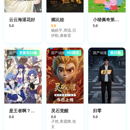
云云海湛花好
燃比娃
小猪佩奇第十二季中文配音
5.0
6.8
5.0
杨皓宇,周迅,贝
伊勒,康春雷
国产动漫
更新至04集
国产动漫
HD国语
国产动漫
第20集
是王者啊？第6季
灵石觉醒
归零
0.0
0.0
5.0
孑然,寒霜降,埃
文