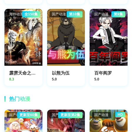
海外动漫
全150集
国产动漫
第10集
国产动漫
第9集
霹雳天命之仙魔鏖锋
以熊为伍
百年阎罗
8.3
5.0
5.0
热门动漫
HD
国产动漫
更新至60集
国产动漫
更新至第2集
国产动漫