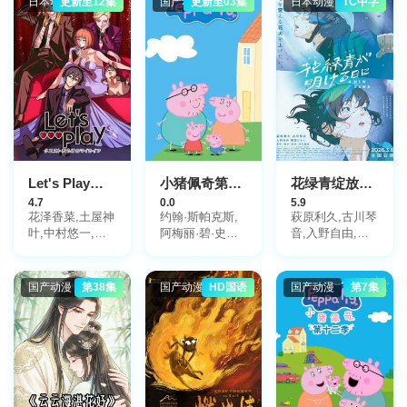
日本动漫
更新至12集
国产动漫
更新至03集
日本动漫
TC中字
Let's Play充满挑战的人生
小猪佩奇第12季
花绿青绽放之日
4.7
0.0
5.9
花泽香菜,土屋神
约翰·斯帕克斯,
萩原利久,古川琴
叶,中村悠一,杉
阿梅丽·碧·史密
音,入野自由,冈
田智和,佐仓绫
斯,理查德·赖丁
部敬史
音,日笠阳子,园
斯,莫温娜·班克
崎未惠,渡辺 紘,
斯,Kira,Monteith,Alice,May
国产动漫
第38集
国产动漫
HD国语
国产动漫
第7集
辻井健吾,栗坂南
美,松田健一郎,
诸星堇,畠中祐,
斋贺光希,三宅健
太