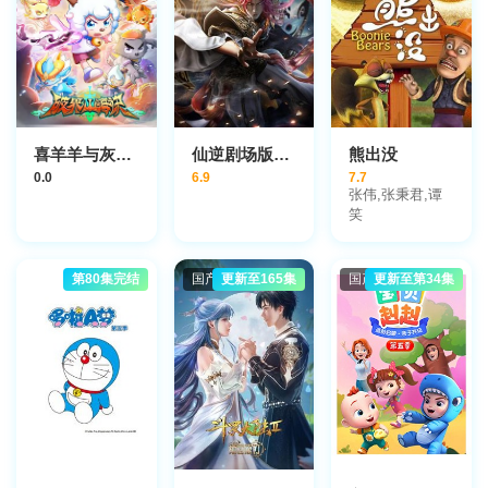
喜羊羊与灰太狼之破界山海诀
仙逆剧场版神临之战
熊出没
0.0
6.9
7.7
张伟,张秉君,谭
笑
第80集完结
国产动漫
更新至165集
国产动漫
更新至第34集