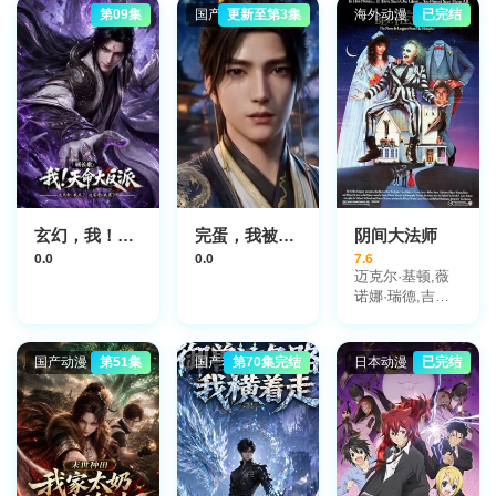
第09集
国产动漫
更新至第3集
海外动漫
已完结
玄幻，我！天命大反派
完蛋，我被北斗美女包围了
阴间大法师
0.0
0.0
7.6
迈克尔·基顿,薇
诺娜·瑞德,吉娜·
戴维斯,亚历克·
鲍德温,凯瑟琳·
欧哈拉,杰弗瑞·
国产动漫
第51集
国产动漫
第70集完结
日本动漫
已完结
琼斯,格伦·沙迪
克斯,卡门·菲尔
皮,西尔维娅·西
德尼,罗伯特·顾
雷特,迪克·卡维
特,阿德尔·卢茨,
玛丽·斯奇塔姆,