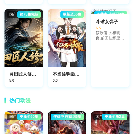
国产动漫
第75集完结
更新至55集
日本动漫
连载中 连载到3集
斗球女弹子
6.5
筱原侑,关根明
良,前田佳织里,
大地叶,中山真奈
花
灵田匠人修万物
不当舔狗后，我成了亿万神豪动态漫画
5.0
0.0
热门动漫
国产动漫
更新至60集
国产动漫
连载中 连载到6集
国产动漫
更新至第2集