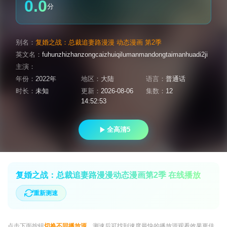
0.0
分
别名：
复婚之战：总裁追妻路漫漫 动态漫画 第2季
英文名：
fuhunzhizhanzongcaizhuiqilumanmandongtaimanhuadi2ji
主演：
年份：
2022年
地区：
大陆
语言：
普通话
时长：
未知
更新：
2026-08-06
集数：
12
14:52:53
全高清5
复婚之战：总裁追妻路漫漫动态漫画第2季 在线播放
重新测速
点击下面按钮
切换不同播放源
，测速后可找到速度最快的播放源观看效果更佳