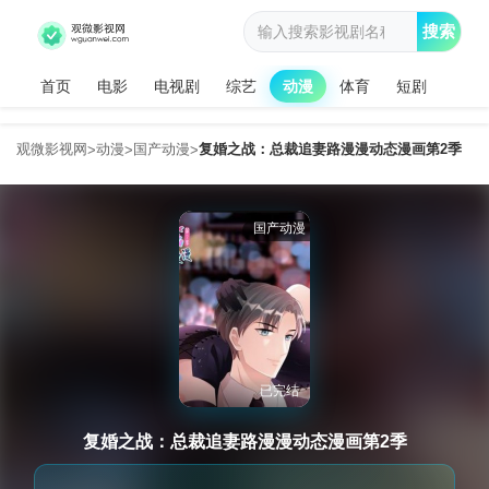
搜索
首页
电影
电视剧
综艺
动漫
体育
短剧
观微影视网
动漫
国产动漫
复婚之战：总裁追妻路漫漫动态漫画第2季
>
>
>
国产动漫
已完结
复婚之战：总裁追妻路漫漫动态漫画第2季