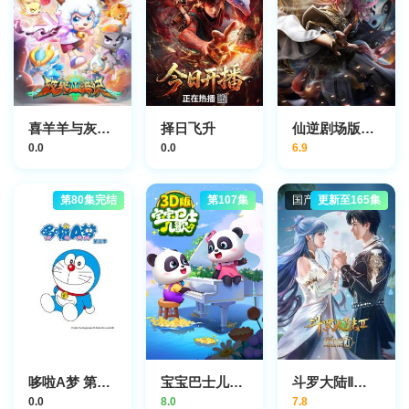
喜羊羊与灰太狼之破界山海诀
择日飞升
仙逆剧场版神临之战
0.0
0.0
6.9
第80集完结
第107集
国产动漫
更新至165集
哆啦A梦 第5季
宝宝巴士儿歌 3D版
斗罗大陆Ⅱ绝世唐门
0.0
8.0
7.8