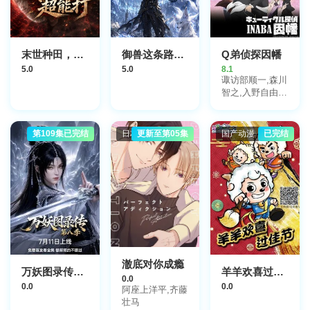
托尼·考克斯,杰
克·安杰
尔,Hugo,Stanger,Charl
末世种田，我家太奶超能打
御兽这条路我横着走
Q弟侦探因幡
5.0
5.0
8.1
诹访部顺一,森川
智之,入野自由,
下田麻美,大川
透,小杉十郎太,
日笠阳子,巽悠衣
第109集已完结
日本动漫
更新至第05集
国产动漫
已完结
子,鸟海浩辅,深
田爱衣,斋贺光
希,杉田智和,濑
户麻沙美,子安武
人,浅沼晋太郎,
冈本信彦,志村由
美,日高里菜,日
野聪,福山润,竹
内良太,高森奈津
美
澈底对你成瘾
万妖图录传第八季
羊羊欢喜过佳节
0.0
0.0
0.0
阿座上洋平,齐藤
壮马