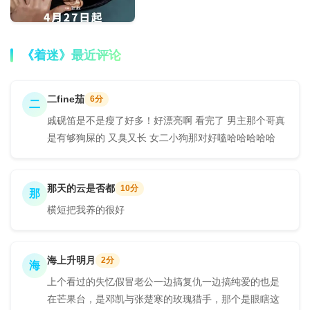
《着迷》最近评论
二fine茄
6分
二
戚砚笛是不是瘦了好多！好漂亮啊 看完了 男主那个哥真
是有够狗屎的 又臭又长 女二小狗那对好嗑哈哈哈哈哈
那天的云是否都
10分
那
横短把我养的很好
海上升明月
2分
海
上个看过的失忆假冒老公一边搞复仇一边搞纯爱的也是
在芒果台，是邓凯与张楚寒的玫瑰猎手，那个是眼瞎这