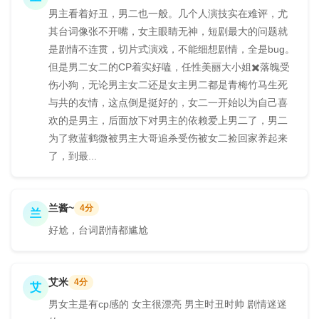
男主看着好丑，男二也一般。几个人演技实在难评，尤
其台词像张不开嘴，女主眼睛无神，短剧最大的问题就
是剧情不连贯，切片式演戏，不能细想剧情，全是bug。
但是男二女二的CP着实好嗑，任性美丽大小姐✖️落魄受
伤小狗，无论男主女二还是女主男二都是青梅竹马生死
与共的友情，这点倒是挺好的，女二一开始以为自己喜
欢的是男主，后面放下对男主的依赖爱上男二了，男二
为了救蓝鹤微被男主大哥追杀受伤被女二捡回家养起来
了，到最...
兰酱~
4分
兰
好尬，台词剧情都尴尬
艾米
4分
艾
男女主是有cp感的 女主很漂亮 男主时丑时帅 剧情迷迷