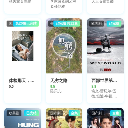
张凤鑫＆左馨
李家豪＆胡艺瀚
天天＆张笑颜
＆孙韵雅
国产剧
第20集已完结
香港剧
已完结 共12集
欧美剧
已完结
体检那天，他向我告白(AI短剧)
无穷之路
西部世界第二季
0.0
9.5
8.8
陈贝儿
埃文·蕾切尔·伍
德,坦迪·牛顿,詹
姆斯·麦斯登,吉
米·辛普森,妲露
拉·莱莉,卡佳·赫
欧美剧
已完结
国产剧
全集
国产剧
全集
尔伯斯,艾德·哈
里斯,乔纳森·塔
克,杰弗里·怀特,