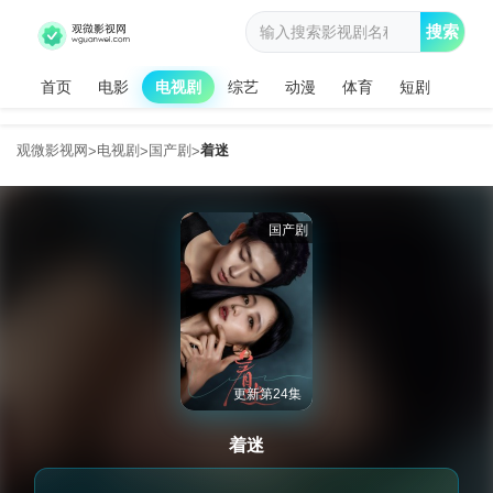
搜索
首页
电影
电视剧
综艺
动漫
体育
短剧
观微影视网
电视剧
国产剧
着迷
>
>
>
国产剧
更新第24集
着迷