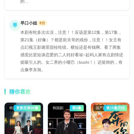
的…
早口小姐
8分
早
本剧有蛇多次出没，注意！！应该是第12集，第17集，
第21集（好像）？都是前夫哥的戏份，注意！！女主有
点幻视王影璐景甜桂纶镁。横短还是有钱啊。看了两集
感觉比竖短谈恋爱的二人转好看诶~起码人家有点剧情还
挺吸引人的。女二养的小哑巴（bushi！）还挺帅的，有
点像李东旭。
猜你喜欢
韩国剧
更新至第06集
韩国剧
第4集
国产剧
第10集完结