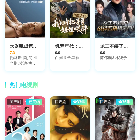
路易斯·赫特哈
姆,尼尔·杰克逊,
古斯塔·斯卡斯加
德,法瑞斯·法瑞
斯,贝蒂·加布里
埃尔,真田广之,
本·巴恩斯,泰莎·
汤普森,冈本多
大器晚成第二季
饥荒年代：我用肉把哥哥姐姐喂胖
龙王不装了！战神归来镇豪门
绪,茱莉亚·琼斯,
7.3
0.0
0.0
扎恩·迈克拉农,
托马斯·简,简·亚
白烨＆金星颖
芮伟航&林柒予
卢克·海姆斯沃
当斯,埃迪·杰米
斯,西蒙·夸特曼,
森,查理·塞斯顿,
罗德里戈·桑托
肖奥纳·斯米特-
罗,史蒂文·奥格,
麦克费,安妮·海
菊地凛子,小克利
热门电视剧
切,瑞贝卡·克雷
夫顿·克林斯
斯科夫
国产剧
已完结
国产剧
全33集
国产剧
全36集