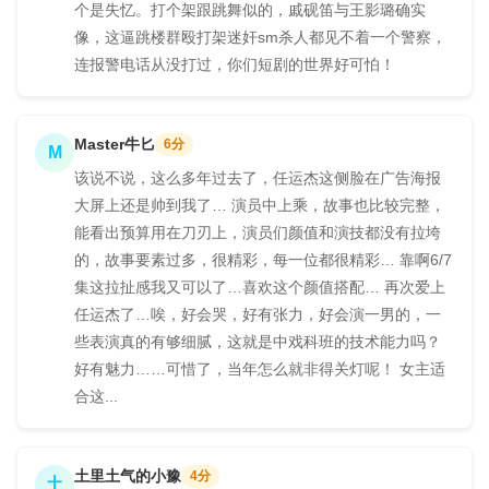
个是失忆。打个架跟跳舞似的，戚砚笛与王影璐确实
像，这逼跳楼群殴打架迷奸sm杀人都见不着一个警察，
连报警电话从没打过，你们短剧的世界好可怕！
Master牛匕
6分
M
该说不说，这么多年过去了，任运杰这侧脸在广告海报
大屏上还是帅到我了… 演员中上乘，故事也比较完整，
能看出预算用在刀刃上，演员们颜值和演技都没有拉垮
的，故事要素过多，很精彩，每一位都很精彩… 靠啊6/7
集这拉扯感我又可以了…喜欢这个颜值搭配… 再次爱上
任运杰了…唉，好会哭，好有张力，好会演一男的，一
些表演真的有够细腻，这就是中戏科班的技术能力吗？
好有魅力……可惜了，当年怎么就非得关灯呢！ 女主适
合这...
土里土气的小豫
4分
土