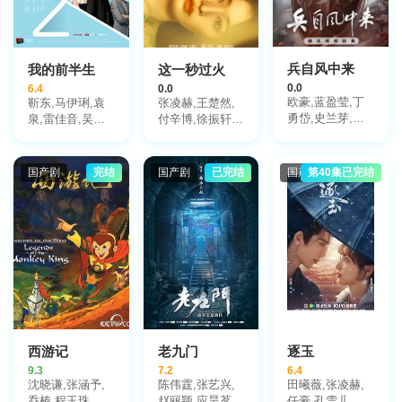
兵自风中来
我的前半生
这一秒过火
0.0
6.4
0.0
欧豪,蓝盈莹,丁
靳东,马伊琍,袁
张凌赫,王楚然,
勇岱,史兰芽,刘
泉,雷佳音,吴越,
付辛博,徐振轩,
奕君,阮巨,李幼
许娣,张龄心,邬
鹤秋,王籽苏,胡
斌,侯勇,于景骁,
君梅,陈道明,梅
杏儿,沙宝亮,吴
王春宇,关亚军,
婷,张棪琰,孔维,
莫愁,毛孩,鹿骐,
国产剧
完结
国产剧
已完结
国产剧
第40集已完结
杨舒,吴岳阳,张
栾元晖,侯岩松,
苇青,刘令姿,康
进,陈方舟,陈启
魏之皓,王天泽,
可人,陈东阳,黄
杰,周德华,赵长
郑罗茜,宋允皓,
博远,斓曦,张弓,
洲,赵荀,费鲤齐,
徐才根,啜妮,任
金俊秀,陈欣予
夏侯镔,徐洪浩,
洛敏,张兰,茹天,
傅程鹏,谢心
闵天浩,是安,郭
彤彤,陈冠宁,杨
梅,孙语涵,徐晟,
关雪盈,毕涵文,
凌孜,陆玲,程宏,
李宏磊,黄婧,谭
西游记
老九门
逐玉
凯,于明加,任东
9.3
7.2
6.4
霖,张衣,黄澜
沈晓谦,张涵予,
陈伟霆,张艺兴,
田曦薇,张凌赫,
乔榛,程玉珠,刘
赵丽颖,应昊茗,
任豪,孔雪儿,邓