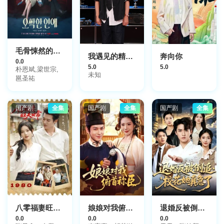
毛骨悚然的恋爱
我遇见的精神病态者
奔向你
0.0
5.0
5.0
朴恩斌,梁世宗,
未知
邕圣祐
国产剧
全集
国产剧
全集
国产剧
全集
八零福妻旺夫日常
娘娘对我俯首称臣
退婚反被倒追，校花她真急了
0.0
0.0
0.0