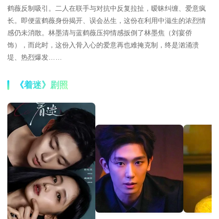
鹤薇反制吸引。二人在联手与对抗中反复拉扯，暧昧纠缠、爱意疯
长。即便蓝鹤薇身份揭开、误会丛生，这份在利用中滋生的浓烈情
感仍未消散。林墨清与蓝鹤薇压抑情感扳倒了林墨焦（刘宴侨
饰），而此时，这份入骨入心的爱意再也难掩克制，终是汹涌溃
堤、热烈爆发……
《着迷》剧照