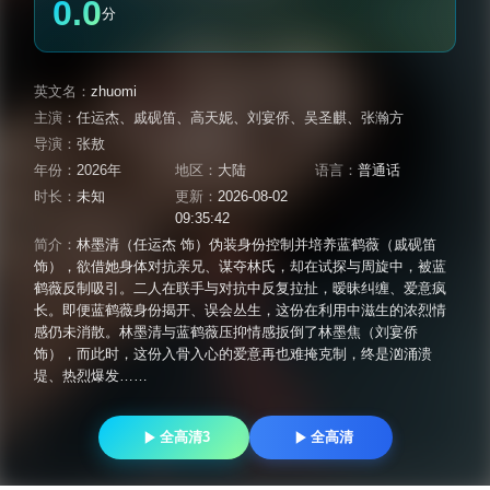
0.0
分
英文名：
zhuomi
主演：
任运杰
、
戚砚笛
、
高天妮
、
刘宴侨
、
吴圣麒
、
张瀚方
导演：
张敖
年份：
2026年
地区：
大陆
语言：
普通话
时长：
未知
更新：
2026-08-02
09:35:42
简介：
林墨清（任运杰 饰）伪装身份控制并培养蓝鹤薇（戚砚笛
饰），欲借她身体对抗亲兄、谋夺林氏，却在试探与周旋中，被蓝
鹤薇反制吸引。二人在联手与对抗中反复拉扯，暧昧纠缠、爱意疯
长。即便蓝鹤薇身份揭开、误会丛生，这份在利用中滋生的浓烈情
感仍未消散。林墨清与蓝鹤薇压抑情感扳倒了林墨焦（刘宴侨
饰），而此时，这份入骨入心的爱意再也难掩克制，终是汹涌溃
堤、热烈爆发……
全高清3
全高清