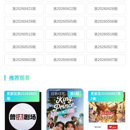
第20260421期
第20260422期
第20260428期
第20260429期
第20260505期
第20260506期
第20260512期
第20260513期
第20260519期
第20260520期
第20260526期
第20260527期
第20260602期
第20260606期
第20260607期
推荐观看
更新至第20260805
大陆综艺
日韩综艺
第4期
更新至20260802第
大陆综艺
期
2集