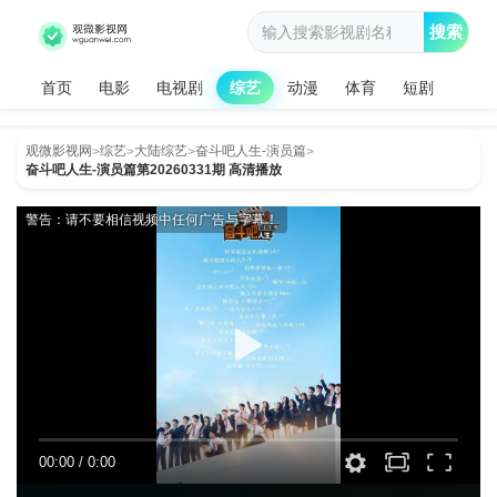
搜索
首页
电影
电视剧
综艺
动漫
体育
短剧
观微影视网
综艺
大陆综艺
奋斗吧人生-演员篇
>
>
>
>
奋斗吧人生-演员篇第20260331期 高清播放
警告：请不要相信视频中任何广告与字幕！
00:00
/
0:00