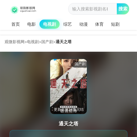
搜索
首页
电影
电视剧
综艺
动漫
体育
短剧
观微影视网
电视剧
国产剧
通天之塔
>
>
>
国产剧
更新至第24集完结
通天之塔