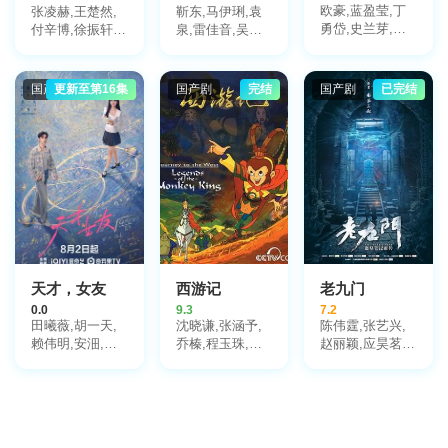
欧豪,蓝盈莹,丁
张凌赫,王楚然,
靳东,马伊琍,袁
勇岱,史兰芽,刘
付辛博,徐振轩,
泉,雷佳音,吴越,
奕君,阮巨,李幼
鹤秋,王籽苏,胡
许娣,张龄心,邬
斌,侯勇,于景骁,
杏儿,沙宝亮,吴
君梅,陈道明,梅
王春宇,关亚军,
莫愁,毛孩,鹿骐,
婷,张棪琰,孔维,
国产剧
更新至第16集
国产剧
完结
国产剧
已完结
杨舒,吴岳阳,张
苇青,刘令姿,康
栾元晖,侯岩松,
进,陈方舟,陈启
可人,陈东阳,黄
魏之皓,王天泽,
杰,周德华,赵长
博远,斓曦,张弓,
郑罗茜,宋允皓,
洲,赵荀,费鲤齐,
金俊秀,陈欣予
徐才根,啜妮,任
夏侯镔,徐洪浩,
洛敏,张兰,茹天,
傅程鹏,谢心
闵天浩,是安,郭
彤彤,陈冠宁,杨
梅,孙语涵,徐晟,
关雪盈,毕涵文,
凌孜,陆玲,程宏,
李宏磊,黄婧,谭
天才，女友
西游记
老九门
凯,于明加,任东
0.0
9.3
7.2
霖,张衣,黄澜
田曦薇,胡一天,
沈晓谦,张涵予,
陈伟霆,张艺兴,
赖伟明,安沺,夏
乔榛,程玉珠,刘
赵丽颖,应昊茗,
浩然,厉嘉琪,孙
风,丁建华,童自
袁冰妍,王闯,张
梦秋,李佑川,邬
荣,胡平智,王肖
铭恩,王木遥,张
家楷
兵,王建新,狄菲
鲁一,李宗翰,李
菲,严崇德,白涛,
乃文,郑国霖,杨
刘钦,孙渝烽,海
紫茳,胡耘豪