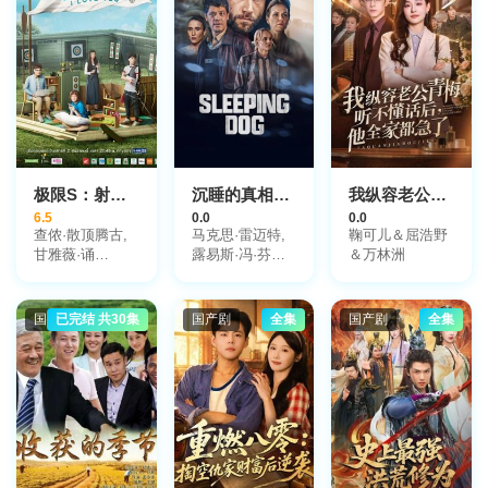
极限S：射箭篇
沉睡的真相2023
我纵容老公青梅听不懂话后，他全家都急了
6.5
0.0
0.0
查侬·散顶腾古,
马克思·雷迈特,
鞠可儿＆屈浩野
甘雅薇·诵
露易斯·冯·芬克,
＆万林洲
恩,Kanyawee,Songmuang,
安东尼奥·万内
可林桑拉铺·皮木
克,卡罗·柳别克
颂克
国产剧
已完结 共30集
国产剧
全集
国产剧
全集
朗,Kritsanapoom,Pibulsonggram,
娜琳坤·凯普拉帕
功