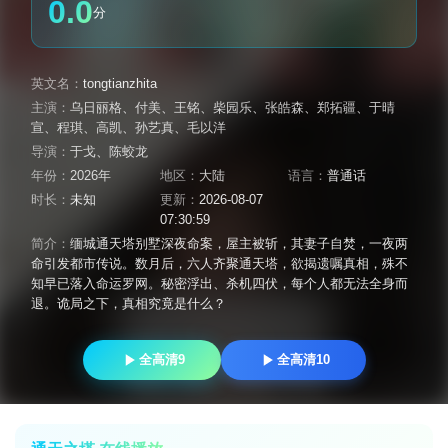
0.0
分
英文名：
tongtianzhita
主演：
乌日丽格
、
付美
、
王铭
、
柴园乐
、
张皓森
、
郑拓疆
、
于晴
宣
、
程琪
、
高凯
、
孙艺真
、
毛以洋
导演：
于戈
、
陈蛟龙
年份：
2026年
地区：
大陆
语言：
普通话
时长：
未知
更新：
2026-08-07
07:30:59
简介：
缅城通天塔别墅深夜命案，屋主被斩，其妻子自焚，一夜两
命引发都市传说。数月后，六人齐聚通天塔，欲揭遗嘱真相，殊不
知早已落入命运罗网。秘密浮出、杀机四伏，每个人都无法全身而
退。诡局之下，真相究竟是什么？
全高清9
全高清10