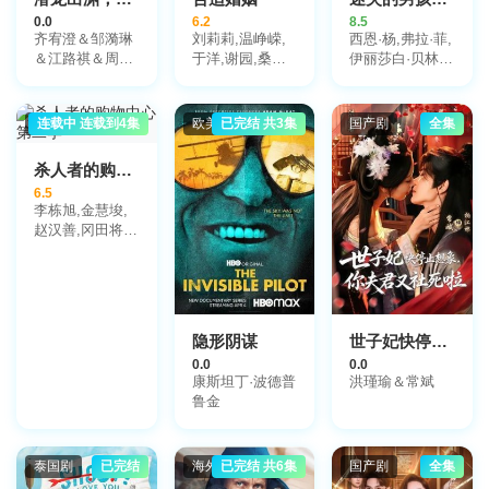
0.0
6.2
8.5
齐宥澄＆邹漪琳
刘莉莉,温峥嵘,
西恩·杨,弗拉·菲,
＆江路祺＆周州
于洋,谢园,桑叶
伊丽莎白·贝林
＆王小成
红,李勤勤,秦卫
顿,莎伦·D·克拉
东,魏骏杰,王骏
克,玛丽亚·多耶·
毅,王志刚
肯尼迪
韩国剧
连载中 连载到4集
欧美剧
已完结 共3集
国产剧
全集
杀人者的购物中心第二季
6.5
李栋旭,金慧埈,
赵汉善,冈田将
生,玄理
隐形阴谋
世子妃快停止想象，你夫君又社死啦
0.0
0.0
康斯坦丁·波德普
洪瑾瑜＆常斌
鲁金
泰国剧
已完结
海外剧
已完结 共6集
国产剧
全集