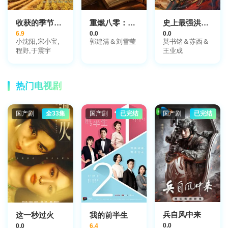
收获的季节2014
重燃八零：掏空仇家财富后逆袭
史上最强洪荒修为
6.9
0.0
0.0
小沈阳,宋小宝,
郭建清＆刘雪莹
莫书铭＆苏西＆
程野,于震宇
王业成
热门电视剧
国产剧
全33集
国产剧
已完结
国产剧
已完结
兵自风中来
这一秒过火
我的前半生
0.0
0.0
6.4