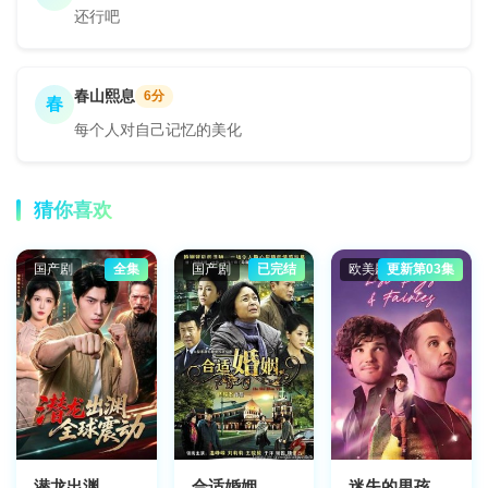
还行吧
春山熙息
6分
春
每个人对自己记忆的美化
猜你喜欢
国产剧
全集
国产剧
已完结
欧美剧
更新第03集
潜龙出渊，全球震动
合适婚姻
迷失的男孩和皇后