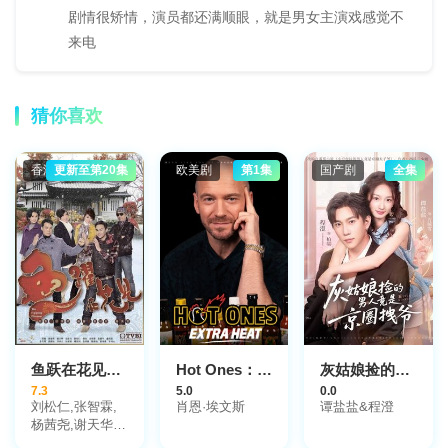
剧情很矫情，演员都还满顺眼，就是男女主演戏感觉不
来电
猜你喜欢
香港剧
更新至第20集
欧美剧
第1集
国产剧
全集
鱼跃在花见国语
Hot Ones：劲辣专访
灰姑娘捡的男人竟是京圈拽爷
7.3
5.0
0.0
刘松仁,张智霖,
肖恩·埃文斯
谭盐盐&程澄
杨茜尧,谢天华,
胡杏儿,敖嘉年,