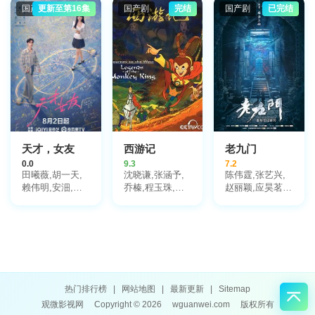
王春宇,关亚军,
莫愁,毛孩,鹿骐,
婷,张棪琰,孔维,
国产剧
更新至第16集
国产剧
完结
国产剧
已完结
杨舒,吴岳阳,张
苇青,刘令姿,康
栾元晖,侯岩松,
进,陈方舟,陈启
可人,陈东阳,黄
魏之皓,王天泽,
杰,周德华,赵长
博远,斓曦,张弓,
郑罗茜,宋允皓,
洲,赵荀,费鲤齐,
金俊秀,陈欣予
徐才根,啜妮,任
夏侯镔,徐洪浩,
洛敏,张兰,茹天,
傅程鹏,谢心
闵天浩,是安,郭
彤彤,陈冠宁,杨
梅,孙语涵,徐晟,
关雪盈,毕涵文,
凌孜,陆玲,程宏,
李宏磊,黄婧,谭
天才，女友
西游记
老九门
凯,于明加,任东
0.0
9.3
7.2
霖,张衣,黄澜
田曦薇,胡一天,
沈晓谦,张涵予,
陈伟霆,张艺兴,
赖伟明,安沺,夏
乔榛,程玉珠,刘
赵丽颖,应昊茗,
浩然,厉嘉琪,孙
风,丁建华,童自
袁冰妍,王闯,张
梦秋,李佑川,邬
荣,胡平智,王肖
铭恩,王木遥,张
家楷
兵,王建新,狄菲
鲁一,李宗翰,李
菲,严崇德,白涛,
乃文,郑国霖,杨
刘钦,孙渝烽,海
紫茳,胡耘豪
帆,罗港生,姜玉
玲,王静文,戴学
庐,曾丹,齐杰,刘
热门排行榜
|
网站地图
|
最新更新
|
Sitemap
润成,党同义,纪
观微影视网
Copyright © 2026
wguanwei.com
版权所有
元,李立宏,廖菁,