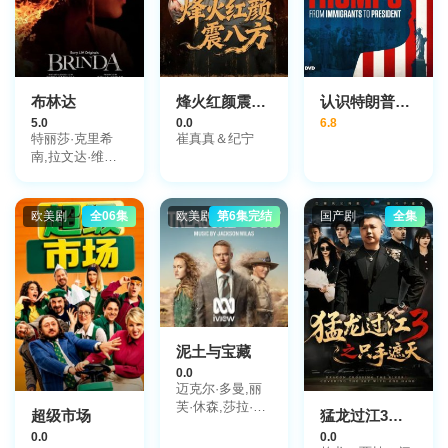
布林达
烽火红颜震八方
认识特朗普家族：从移民到总统
5.0
0.0
6.8
特丽莎·克里希
崔真真＆纪宁
南,拉文达·维贾
伊,拉姆·查兰,阿
尼什·库鲁维拉,
阿南德·萨米
欧美剧
全06集
欧美剧
第6集完结
国产剧
全集
泥土与宝藏
0.0
迈克尔·多曼,丽
芙·休森,莎拉·皮
超级市场
猛龙过江3之只手遮天
尔斯,托马斯·M·
0.0
0.0
赖特,马克·米钦