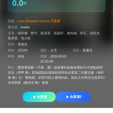
0.0
分
别名：
Love Between Unlove,不爱爱
英文名：
buaiai
主演：
张轩睿
、
韩宁
、
陈语安
、
初孟轩
、
曾向镇
、
伊正
、
倪安东
、
陈孝萱
、
包小松
导演：
黄骏杰
年份：
2024年
地区：
台湾
语言：
普通话
时长：
未知
更新：
2026-08-02
20:53:59
简介：
愛情電視劇《不愛，愛》描述擁有超級味覺的天才甜點師郭
佳兒（韓寧 飾）因為甜點結識海歸接班的企業家二代廖志豪（張軒
睿 飾）在「愛無能」的世代陷入愛情糾結。除此之外郭佳兒也和DJ
女神莫蕾（陳語安 飾）發展
全高清
全高清2