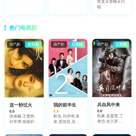
乾龙＆贾楠＆闫
森,埃蒙·法
聪
伦,Kelton Pell,
史蒂芬·李·马奎
德,Arnijka
Larcombe-
热门电视剧
Weate,迪恩·奥
戈曼,Ling
Cooper
国产剧
全33集
国产剧
已完结
国产剧
已完结
Tang,Elena
Carapetis,Roman
Mellis,内森·琼
斯,Zane
Blumeris,贝茜·
霍兰德,克里斯·
麦奎德,Glenda
Linscott,Evie
Greay
兵自风中来
这一秒过火
我的前半生
0.0
0.0
6.4
欧豪,蓝盈莹,丁
张凌赫,王楚然,
靳东,马伊琍,袁
勇岱,史兰芽,刘
付辛博,徐振轩,
泉,雷佳音,吴越,
奕君,阮巨,李幼
鹤秋,王籽苏,胡
许娣,张龄心,邬
斌,侯勇,于景骁,
杏儿,沙宝亮,吴
君梅,陈道明,梅