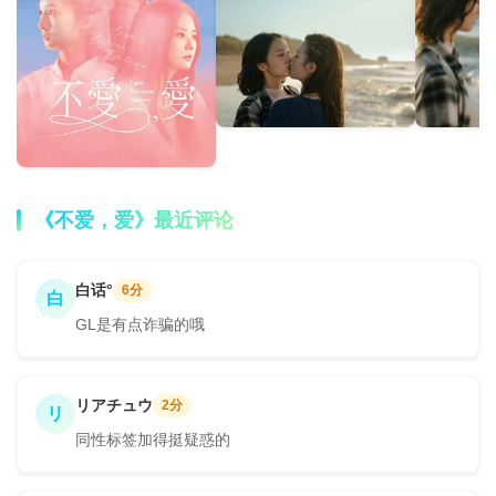
《不爱，爱》最近评论
白话°
6分
白
GL是有点诈骗的哦
リアチュウ
2分
リ
同性标签加得挺疑惑的