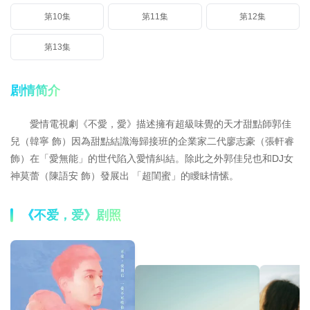
第10集
第11集
第12集
第13集
剧情简介
愛情電視劇《不愛，愛》描述擁有超級味覺的天才甜點師郭佳
兒（韓寧 飾）因為甜點結識海歸接班的企業家二代廖志豪（張軒睿
飾）在「愛無能」的世代陷入愛情糾結。除此之外郭佳兒也和DJ女
神莫蕾（陳語安 飾）發展出 「超閨蜜」的瞹眛情愫。
《不爱，爱》剧照