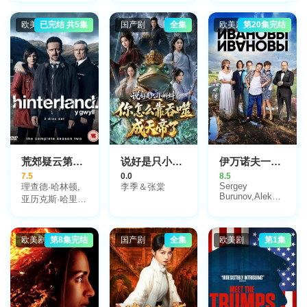
骆应钧,卢宛茵,
吕有慧
欧美剧
已完结 共5集
国产剧
全集
欧美剧
第20集完结
荒郊疑云第二季
说好是只小蝌蚪你怎么靠吞噬成天帝了
伊万诺夫一家第二季
7.5
0.0
8.5
Sergey
理查德·哈林顿,
李季＆张棠
Burunov,Aleksandra
亚历克斯·哈里
Florinskaya,Mikhail
斯,汉娜·丹尼尔
Trukhin,安娜·乌
克洛娃,西蒙·特
欧美剧
第8集完结
国产剧
全集
欧美剧
第1集
列斯库诺夫