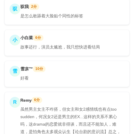
驭我
2分
驭
是怎么敢舔着大脸贴个同性的标签
小白菜
6分
小
故事还行，演员太尴尬，我只想快进看结局
雪凉™
10分
雪
好看
Remy
6分
R
虽然男主女主不咋搭，但女主和女2感情线也有点too
sudden，何况女2还是男主的EX...这样的关系不累心
吗，这drama的恋爱就非得谈，而且还不能加人，难
道，是怕角色太多观众认生【论台剧的意识流】总之，