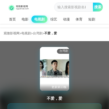
搜索
首页
电影
电视剧
综艺
动漫
体育
短剧
观微影视网
电视剧
台湾剧
不爱，爱
>
>
>
台湾剧
更新第13集
不爱，爱