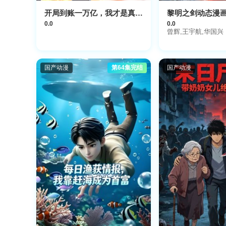
开局到账一万亿，我才是真大佬
黎明之剑动态漫
0.0
0.0
曾辉,王宇航,华国兴
国产动漫
第64集完结
国产动漫