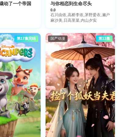
撬动了一个帝国
与你相恋到生命尽头
0.0
石川由依,高桥李依,茅野爱衣,濑户
麻沙美,日高里菜,内山夕实
第17集完结
国产动漫
第13集