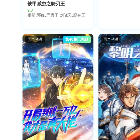
铁甲威虫之骑刃王
9.3
祖晴,邓红,严彦子,刘晓天,廖春玉
国产动漫
第40集已完结
国产动漫