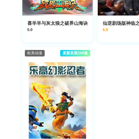
喜羊羊与灰太狼之破界山海诀
仙逆剧场版神临
0.0
6.9
欧美动漫
更新至第208集