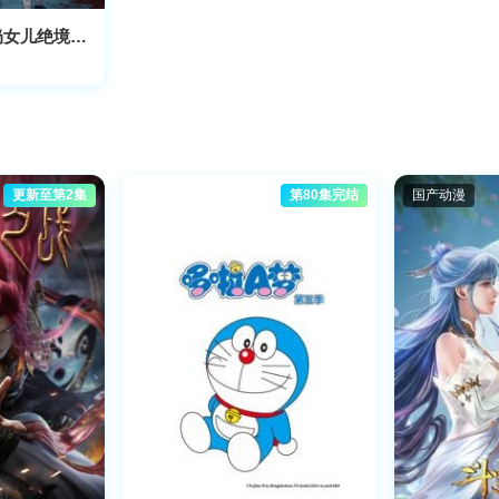
末日尸潮：带奶奶女儿绝境求生
更新至第2集
第80集完结
国产动漫