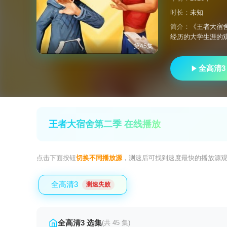
时长：
未知
简介：
《王者大宿
经历的大学生涯的
第45集
全高清3
王者大宿舍第二季 在线播放
点击下面按钮
切换不同播放源
，测速后可找到速度最快的播放源
全高清3
测速失败
全高清3 选集
(共 45 集)