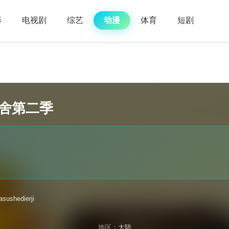
影
电视剧
综艺
动漫
体育
短剧
舍第二季
sushedierji
地区：
大陆