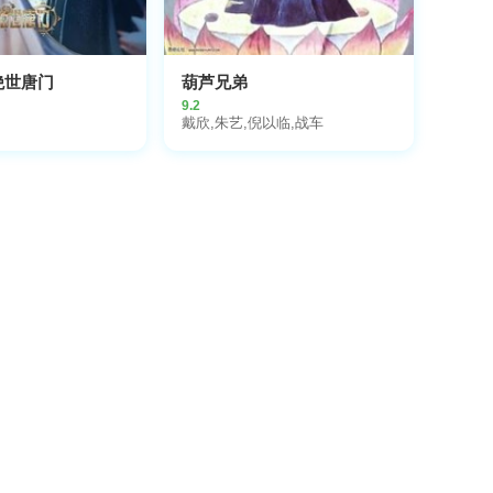
绝世唐门
葫芦兄弟
9.2
戴欣,朱艺,倪以临,战车