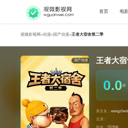
首页
电
观微影视网
动漫
国产动漫
王者大宿舍第二季
>
>
>
王者大宿
国产动漫
0.0
分
英文名：
wangzheda
主演：
年份：
2026年