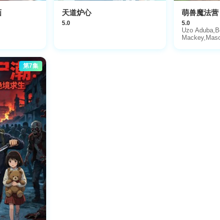
画
天道炉心
萌兽魔法营
5.0
5.0
Uzo Aduba,B
Mackey,Maso
第7集