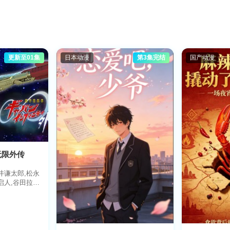
更新至01集
日本动漫
第3集完结
国产动漫
无限外传
井谦太郎,松永
启人,谷田拉
人