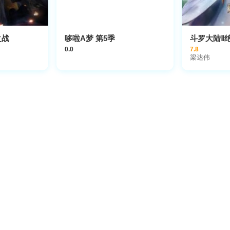
之战
哆啦A梦 第5季
斗罗大陆Ⅱ
0.0
7.8
梁达伟