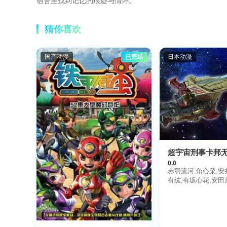
宿舍里找到记忆的痕迹与情怀。
猜你喜欢
国产动漫
已完结
日本动漫
超宇宙刑事卡邦
0.0
赤羽流河,角心菜,安
有纮,有坂心花,安田
娜,入山杏奈,子安武