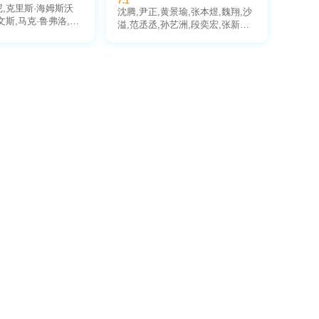
7.1
尼,克里斯·海姆斯沃
沈腾,尹正,黄景瑜,张本煜,魏翔,沙
文斯,马克·鲁弗洛,乔
溢,范丞丞,孙艺洲,段奕宏,张新成,
伊·索尔达娜,本尼迪
胡先煦,李治廷,白宇帆,周政杰,高
,克里斯·帕拉特,汤
华阳,贾冰,王安宇,陈永胜,冯绍峰,
丽莎白·奥尔森,保罗·
郝瀚
·约翰逊,查德维克·
蒂安·斯坦,唐·钱德
勒斯顿,安东尼·麦凯,
,戴夫·巴蒂斯塔,布
范·迪塞尔,凯伦·吉兰,
,庞·克莱门捷夫,凯
-沃恩-劳勒,海登·瓦尔
姆斯·肖,泰瑞·诺塔里,
·托罗,彼特·丁拉基,