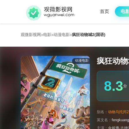
首页
电
观微影视网
电影
动漫电影
疯狂动物城2(国语)
>
>
>
疯狂动物城
动漫电影
8.3
分
别名：
动物乌托邦2 / 优
英文名：
fengkuan
主演：
金妮弗·古德