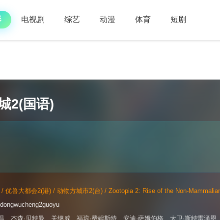
影
电视剧
综艺
动漫
体育
短剧
2(国语)
兽大都会2(港) / 动物方城市2(台) / Zootopia 2: Rise of the Non-Mammalians /
gdongwucheng2guoyu
温
、
杰森·贝特曼
、
关继威
、
福琼·费姆斯特
、
安迪·萨姆伯格
、
大卫·斯特雷泽恩