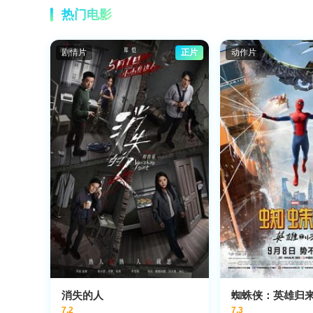
热门电影
剧情片
正片
动作片
消失的人
蜘蛛侠：英雄归
7.2
7.3