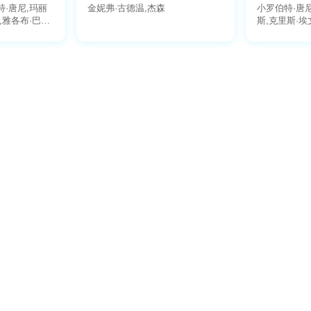
特·唐尼,玛丽
金妮弗·古德温,杰森
小罗伯特·唐
,雅各布·巴特
斯,克里斯·埃
达亚,乔恩·费
什·布洛林,佐
劳拉·哈里尔,
克特·康伯巴奇
根·马歇尔-格
姆·赫兰德,伊
德·格洛弗,汉
贝坦尼,斯嘉丽
曼多,博基姆·
博斯曼,塞巴斯
,詹妮弗·康纳
尔,汤姆·希德
,克里斯·埃文
本尼迪克特·黄
莱德利·库珀,
利蒂希娅·赖特
莉·库恩,汤姆
希,迈克尔·詹
本尼西奥·德尔
罗斯·马昆德