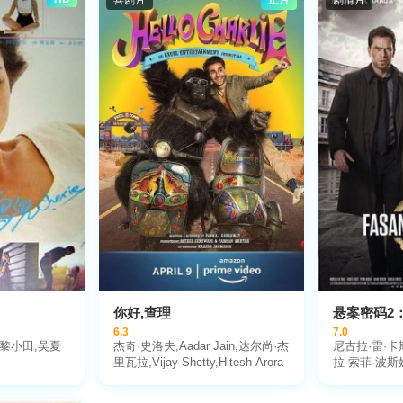
你好,查理
悬案密码2
6.3
7.0
,黎小田,吴夏
杰奇·史洛夫,Aadar Jain,达尔尚·杰
尼古拉·雷·卡
里瓦拉,Vijay Shetty,Hitesh Arora
拉-索菲·波斯妮娜