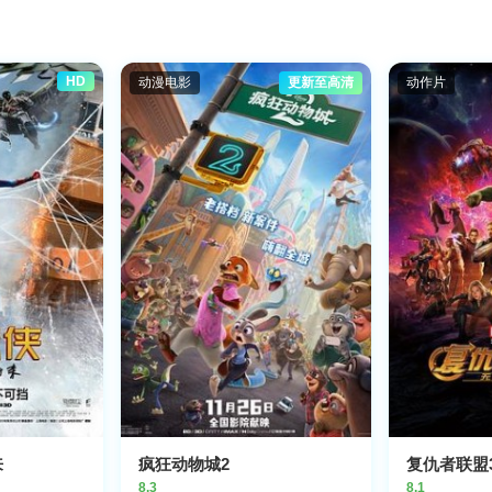
HD
动漫电影
更新至高清
动作片
来
疯狂动物城2
复仇者联盟
8.3
8.1