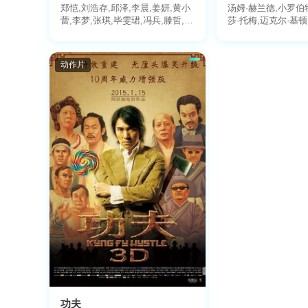
郑恺,刘浩存,邱泽,李晨,姜妍,黄小
汤姆·赫兰德,小罗伯
蕾,李梦,张琪,毕雯珺,冯兵,滕哲,冯
莎·托梅,迈克尔·基顿
雪雅,汤心一
朗,托尼·雷沃罗利,赞
儒,亚伯拉罕·阿塔哈,
迈克尔·巴尔别里,罗
动作片
林,马丁·斯塔尔,唐纳
尼拔·布勒斯,迈克尔·
伍德拜因,肯尼斯·崔
利,格温妮斯·帕特洛
斯
功夫