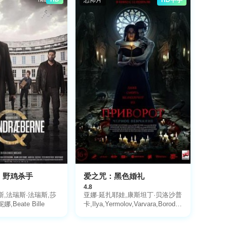
：野鸡杀手
爱之咒：黑色婚礼
4.8
斯,法瑞斯·法瑞斯,莎
亚娜·延扎耶娃,康斯坦丁·贝洛沙普
,Beate Bille
卡,Ilya,Yermolov,Varvara,Borodina,
伊戈尔·赫里普诺夫,萨比娜·阿赫梅
多娃,Kristina,Marandy