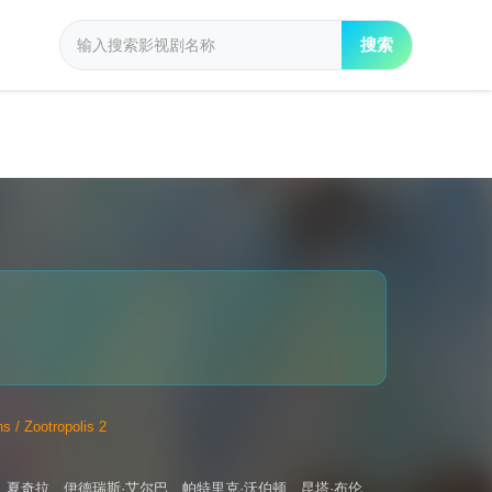
搜索
 Zootropolis 2
、
夏奇拉
、
伊德瑞斯·艾尔巴
、
帕特里克·沃伯顿
、
昆塔·布伦