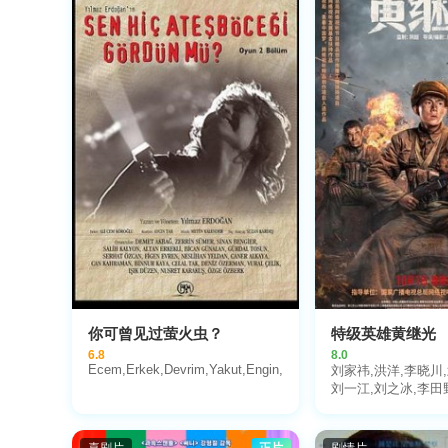
你可曾见过萤火虫？
特级英雄黄继光
6.8
8.0
Ecem,Erkek,Devrim,Yakut,Engin,Alkan,Merve,Dizdar,Atakan,Ç
刘家祎,洪洋,李晓川,
刘一江,刘之冰,李田
蓬,李星宏,朱芃羽,高
喻浩洋
喜剧片
正片
剧情片