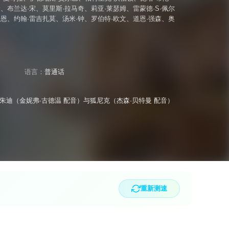
金
、
布兰达·宋
、
莫里斯·拉马奇
、
莉亚·莱瑟姆
、
雷蒙德·S·佩尔
法恩
、
约翰·雷吉扎莫
、
汤米·钟
、
罗伯特·欧文
、
道恩·强森
、
奥
语言：
普通话
迪（金妮弗·古德温 配音）与狐尼克（杰森·贝特曼 配音）
重新测速