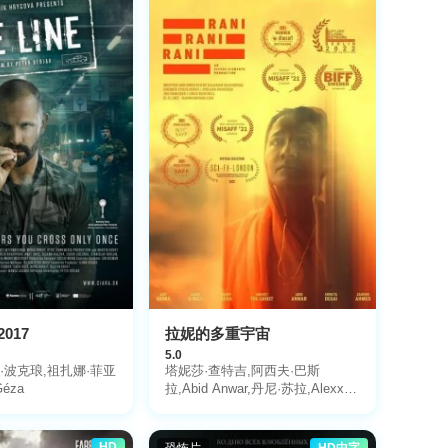
017
拉妮的多重宇宙
5.0
Özkan,Ilgaz,Kaya,Özlem,Tokaslan,Riza,Akin,Caner,Alkaya
·波克琅,祖扎娜·菲亚
塔妮莎·查特吉,阿西夫·巴斯
Géza
拉,Abid Anwar,丹尼·苏拉,Alexx O
Nell
HD
恐怖片
HD中字