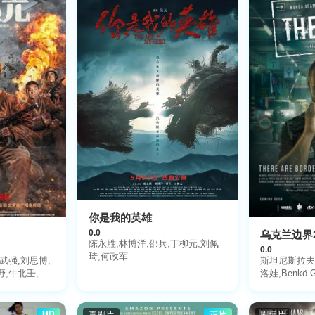
你是我的英雄
0.0
乌克兰边界2
陈永胜,林博洋,邵兵,丁柳元,刘佩
0.0
琦,何政军
elik,Ushan,Çakir,Bülent,Çolak,Ahmet,Rifat,Sungar,Bora,Akkas,Beyti,Fatih,
武强,刘思博,
斯坦尼斯拉夫
野,牛北壬,迟
洛娃,Benkö 
博睿,吴俊威,
HD
喜剧片
正片
剧情片