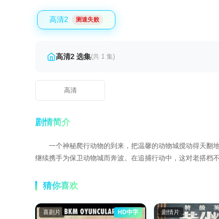
高清2
测速失败
高清2 选集
(共 1 集)
高清
剧情简介
一个神秘爬行动物的到来，把温馨的动物城搅动得天翻地覆。面对全
继续携手为保卫动物城而奔波。在追捕行动中，这对老搭档
猜你喜欢
喜剧片
HD中字
剧情片