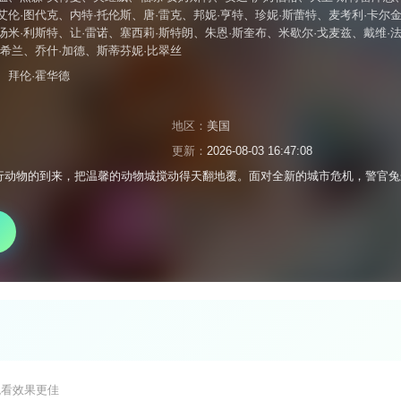
艾伦·图代克
、
内特·托伦斯
、
唐·雷克
、
邦妮·亨特
、
珍妮·斯蕾特
、
麦考利·卡尔
汤米·利斯特
、
让·雷诺
、
塞西莉·斯特朗
、
朱恩·斯奎布
、
米歇尔·戈麦兹
、
戴维·
·希兰
、
乔什·加德
、
斯蒂芬妮·比翠丝
、
拜伦·霍华德
地区：
美国
更新：
2026-08-03 16:47:08
行动物的到来，把温馨的动物城搅动得天翻地覆。面对全新的城市危机，警官兔朱
观看效果更佳