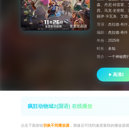
森
、
丹尼·特雷霍
、
西
、
马克·史密斯
、
丽伊·卡瓦洛
、
艾德
导演：
杰拉德·布什
更新至高清
编剧：
杰拉德·布什
年份：
2025年
时长：
未知
简介：
一个神秘爬
高清2
疯狂动物城2(国语) 在线播放
点击下面按钮
切换不同播放源
，测速后可找到速度最快的播放源