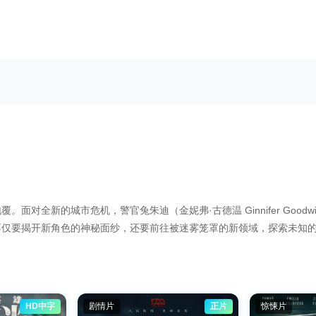
新的城市危机，警官兔朱迪（金妮弗·古德温 Ginnifer Goodwin 配
不仅要揭开新角色的神秘面纱，还要前往被迷雾笼罩的新领域，探索未知
HD中字
剧情片
正片
惊悚片