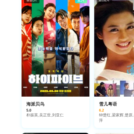
海派贝乌
雪儿粤语
5.0
6.2
朴振英,吴正世,刘亚仁
钟楚红,梁家辉,楚原
萍