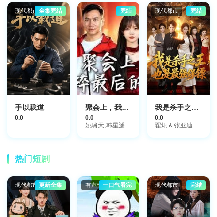
现代都市
全集完结
完结
现代都市
完结
手以载道
聚会上，我撕碎最后的温柔
我是杀手之王，也是最强保镖
0.0
0.0
0.0
姚啸天,韩星遥
翟炯＆张亚迪
热门短剧
现代都市
更新全集
有声动漫
一口气看完
现代都市
完结