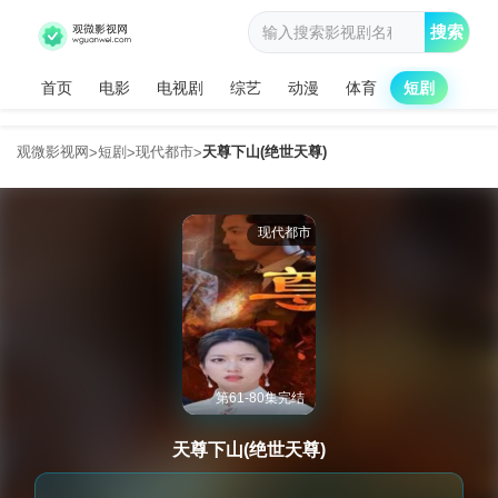
搜索
首页
电影
电视剧
综艺
动漫
体育
短剧
观微影视网
短剧
现代都市
天尊下山(绝世天尊)
>
>
>
现代都市
第61-80集完结
天尊下山(绝世天尊)