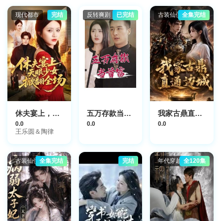
现代都市
完结
反转爽剧
已完结
古装仙侠
全集完结
休夫宴上，天眼少女掀翻全场
五万存款当首富
我家古鼎直通边城
0.0
0.0
0.0
王乐圆＆陶律
古装仙侠
全集完结
完结
年代穿越
全120集