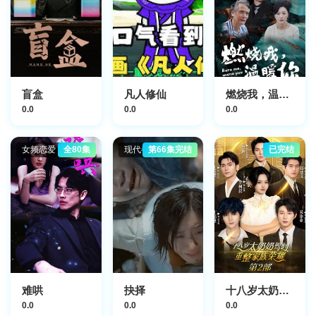
盲盒
凡人修仙
燃烧我，温暖你
0.0
0.0
0.0
女频恋爱
全80集
现代都市
第66集完结
已完结
难哄
抉择
十八岁太奶奶驾到，重整家族荣耀2
0.0
0.0
0.0