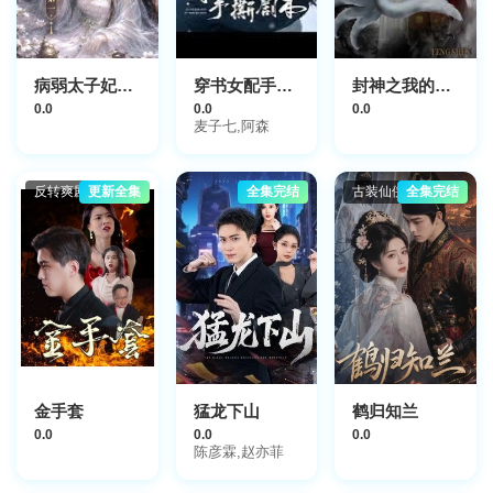
病弱太子妃天下第一
穿书女配手撕剧本
封神之我的老婆是妲己
0.0
0.0
0.0
麦子七,阿森
反转爽剧
更新全集
全集完结
古装仙侠
全集完结
金手套
猛龙下山
鹤归知兰
0.0
0.0
0.0
陈彦霖,赵亦菲