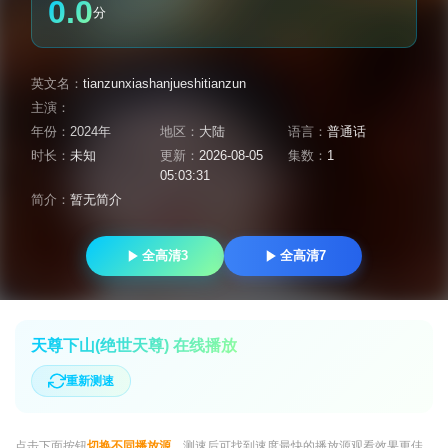
0.0
分
英文名：
tianzunxiashanjueshitianzun
主演：
年份：
2024年
地区：
大陆
语言：
普通话
时长：
未知
更新：
2026-08-05
集数：
1
05:03:31
简介：
暂无简介
全高清3
全高清7
天尊下山(绝世天尊) 在线播放
重新测速
点击下面按钮
切换不同播放源
，测速后可找到速度最快的播放源观看效果更佳