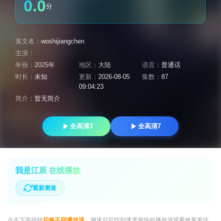
0.0
分
英文名：
woshijiangchen
主演：
年份：
2025年
地区：
大陆
语言：
普通话
时长：
未知
更新：
2026-08-05
集数：
87
09:04:23
简介：
暂无简介
全高清3
全高清7
我是江辰 在线播放
重新测速
点击下面按钮
切换不同播放源
，测速后可找到速度最快的播放源观看效果更佳