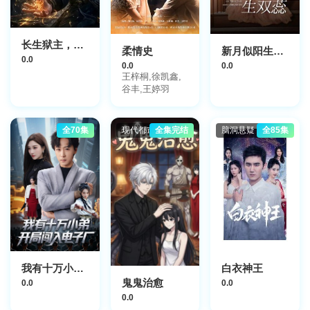
长生狱主，一念镇九幽
柔情史
新月似阳生双蕊(金枝绿叶)(双月耀长夜)
0.0
0.0
0.0
王梓桐,徐凯鑫,
谷丰,王婷羽
全70集
现代都市
全集完结
脑洞悬疑
全85集
我有十万小弟开局闯入电子厂
白衣神王
鬼鬼治愈
0.0
0.0
0.0