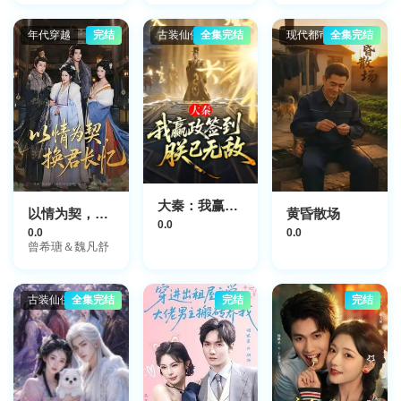
年代穿越
完结
古装仙侠
全集完结
现代都市
全集完结
大秦：我赢政签到，朕已无敌
以情为契，换君长忆
黄昏散场
0.0
0.0
0.0
曾希瑭＆魏凡舒
古装仙侠
全集完结
完结
完结