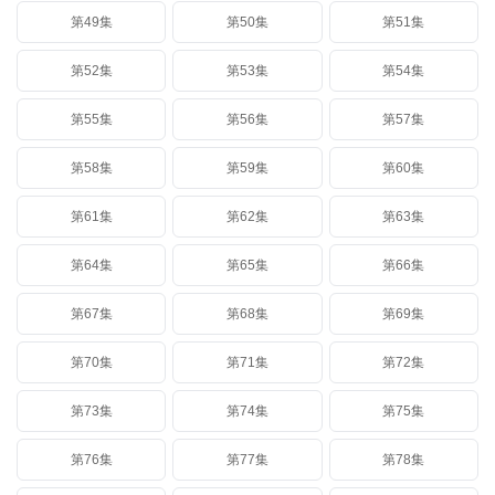
第49集
第50集
第51集
第52集
第53集
第54集
第55集
第56集
第57集
第58集
第59集
第60集
第61集
第62集
第63集
第64集
第65集
第66集
第67集
第68集
第69集
第70集
第71集
第72集
第73集
第74集
第75集
第76集
第77集
第78集