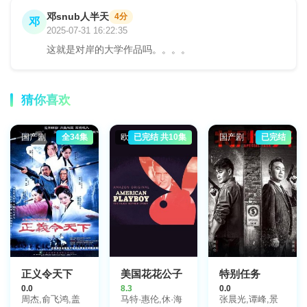
邓snub人半天
4分
邓
2025-07-31 16:22:35
这就是对岸的大学作品吗。。。。
猜你喜欢
国产剧
全34集
欧美剧
已完结 共10集
国产剧
已完结
正义令天下
美国花花公子
特别任务
0.0
8.3
0.0
周杰,俞飞鸿,盖
马特·惠伦,休·海
张晨光,谭峰,景