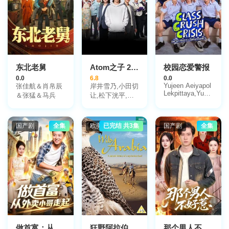
克希,Nansi
Nsue,塔利萨·加
西亚,Karise
Yansen,泰伊思·
马丁,Horacio
Colomé,Omar
Muñoz,维克多·
东北老舅
Atom之子 2022
校园恋爱警报
索莱,Javier
0.0
6.8
0.0
Taboada,玛塔·富
Yujeen Aeiyapol
张佳航＆肖帛辰
岸井雪乃,小田切
纳尔,艾达·鲍尔
Lekpittaya,Yugene
＆张猛＆马兵
让,松下洸平,山
曼
Yannawat
崎贤人
Intarapaen,彭佩
奇·班亚库
国产剧
全集
欧美剧
已完结 共3集
国产剧
全集
做首富：从外卖小哥走起
狂野阿拉伯
那个男人不好惹