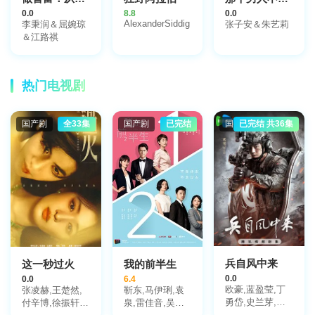
0.0
8.8
0.0
AlexanderSiddig
李秉润＆屈婉琼
张子安＆朱艺莉
＆江路祺
热门电视剧
国产剧
全33集
国产剧
已完结
国产剧
已完结 共36集
兵自风中来
这一秒过火
我的前半生
0.0
0.0
6.4
欧豪,蓝盈莹,丁
张凌赫,王楚然,
靳东,马伊琍,袁
勇岱,史兰芽,刘
付辛博,徐振轩,
泉,雷佳音,吴越,
奕君,阮巨,李幼