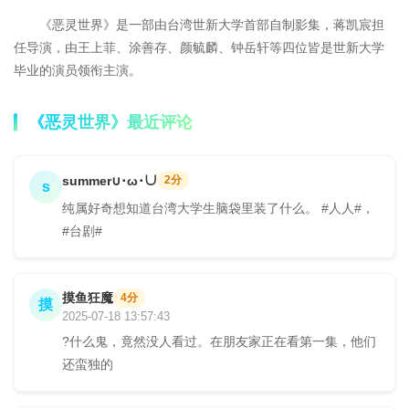
《恶灵世界》是一部由台湾世新大学首部自制影集，蒋凯宸担
任导演，由王上菲、涂善存、颜毓麟、钟岳轩等四位皆是世新大学
毕业的演员领衔主演。
《恶灵世界》最近评论
summer∪･ω･∪
2分
s
纯属好奇想知道台湾大学生脑袋里装了什么。 #人人#，
#台剧#
摸鱼狂魔
4分
摸
2025-07-18 13:57:43
?什么鬼，竟然没人看过。在朋友家正在看第一集，他们
还蛮独的