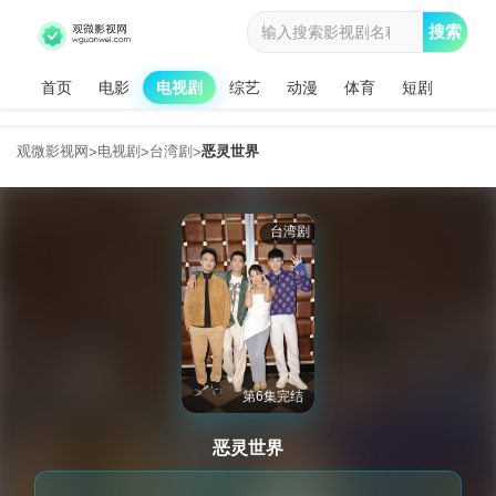
搜索
首页
电影
电视剧
综艺
动漫
体育
短剧
观微影视网
电视剧
台湾剧
恶灵世界
>
>
>
台湾剧
第6集完结
恶灵世界