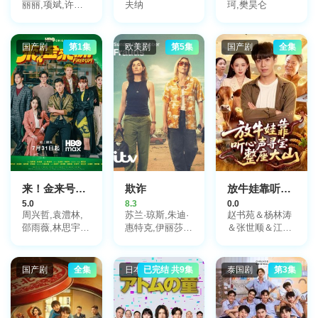
丽丽,项斌,许还
夫纳
珂,樊昊仑
幻,于洋,顾海滨,
马千珊,姚鲁,柏
寒,褚楚,温海波,
国产剧
第1集
欧美剧
第5集
国产剧
全集
陈荣森,杜俊泽
来！金来号！來！金來號！
欺诈
放牛娃靠听心声寻宝整座大山
5.0
8.3
0.0
周兴哲,袁澧林,
苏兰·琼斯,朱迪·
赵书苑＆杨林涛
邵雨薇,林思宇,
惠特克,伊丽莎白
＆张世顺＆江路
黄冠智,王识贤,
·贝林顿,凯特·弗
祺
林敬伦,吴思贤,
利特伍德,阿卜杜
叶子绮
勒·萨利斯,卡兰·
国产剧
全集
日本剧
已完结 共9集
泰国剧
第3集
吉尔,李·布罗德
曼,克里斯蒂安·
库克,Eduardo
Ferrés,尼兰·巴