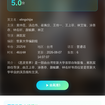
5.0
分
英文名：
elingshijie
主演：
黄仲昆
、
汤志伟
、
崔佩仪
、
王传一
、
王上菲
、
林艾璇
、
涂善
存
、
钟岳轩
、
颜毓麟
、
林芷
导演：
蔣凱宸
编剧：
世新大学编剧组
年份：
2025年
地区：
台湾
语言：
普通话
时长：
46分钟
更新：
2026-08-07
集数：
6
14:07:07
简介：
《恶灵世界》是一部由台湾世新大学首部自制影集，蒋凯宸
担任导演，由王上菲、涂善存、颜毓麟、钟岳轩等四位皆是世新大
学毕业的演员领衔主演。
全高清3