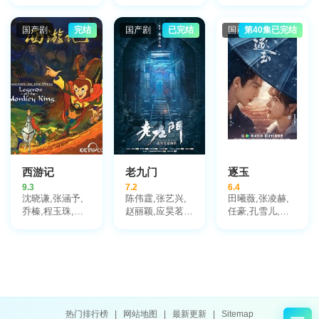
鹤秋,王籽苏,胡
许娣,张龄心,邬
斌,侯勇,于景骁,
杏儿,沙宝亮,吴
君梅,陈道明,梅
王春宇,关亚军,
莫愁,毛孩,鹿骐,
婷,张棪琰,孔维,
国产剧
完结
国产剧
已完结
国产剧
第40集已完结
杨舒,吴岳阳,张
苇青,刘令姿,康
栾元晖,侯岩松,
进,陈方舟,陈启
可人,陈东阳,黄
魏之皓,王天泽,
杰,周德华,赵长
博远,斓曦,张弓,
郑罗茜,宋允皓,
洲,赵荀,费鲤齐,
金俊秀,陈欣予
徐才根,啜妮,任
夏侯镔,徐洪浩,
洛敏,张兰,茹天,
傅程鹏,谢心
闵天浩,是安,郭
彤彤,陈冠宁,杨
梅,孙语涵,徐晟,
关雪盈,毕涵文,
凌孜,陆玲,程宏,
李宏磊,黄婧,谭
西游记
老九门
逐玉
凯,于明加,任东
9.3
7.2
6.4
霖,张衣,黄澜
沈晓谦,张涵予,
陈伟霆,张艺兴,
田曦薇,张凌赫,
乔榛,程玉珠,刘
赵丽颖,应昊茗,
任豪,孔雪儿,邓
风,丁建华,童自
袁冰妍,王闯,张
凯,李卿,喻钟黎,
荣,胡平智,王肖
铭恩,王木遥,张
刘琳,严屹宽,岳
兵,王建新,狄菲
鲁一,李宗翰,李
旸,杜淳,谭凯,毛
菲,严崇德,白涛,
乃文,郑国霖,杨
林林,叶祖新,于
刘钦,孙渝烽,海
紫茳,胡耘豪
洋,李建义,田丽,
帆,罗港生,姜玉
寇占文,付淼,卢
玲,王静文,戴学
勇,苑冉,王九胜,
庐,曾丹,齐杰,刘
高卿尘,贾妮,金
热门排行榜
|
网站地图
|
最新更新
|
Sitemap