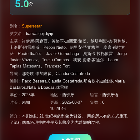
5.0
分
别名：
Superestar
英文名：
tianwaigejidiyiji
主演：
诺伊斯·阿森西
、
英格丽·加西亚·荣松
、
纳塔利娅·德·莫利纳
、
卡洛斯·阿雷塞斯
、
Pepón Nieto
、
胡里安·毕亚格兰
、
塞康·德拉罗
萨
、
Rocío Ibáñez
、
Javier Gurruchaga
、
奥斯卡·拉托依雷
、
Jorge
Javier Vázquez
、
Terelu Campos
、
胡安·皮诺·罗迪尔
、
Laura
Tapias Matesanz
、
Francesc Tort
导演：
那奇欧·维加隆多
、
Claudia Costafreda
编剧：
Paco Bezerra,Claudia Costafreda,那奇欧·维加隆多,María
Bastarós,Natalia Boadas,优雷娜
年份：
2025年
地区：
西班牙
语言：
西班牙语
时长：
未知
更新：
2026-08-07
集数：
6
10:29:46
简介：
本剧集以 21 世纪初的乱象为背景,，用前所未有的方式重现
了流行偶像塔玛拉的生平及其蜕变为尤蕾娜的过程。
全高清3