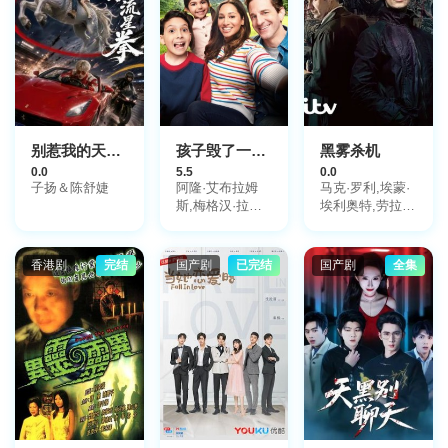
别惹我的天马流星拳
孩子毁了一切第一季
黑雾杀机
0.0
5.5
0.0
子扬＆陈舒婕
阿隆·艾布拉姆
马克·罗利,埃蒙·
斯,梅格汉·拉斯,
埃利奥特,劳拉·
纳齐恩·康特拉科
唐奈里,海伦·巴
特
克森代尔
香港剧
完结
国产剧
已完结
国产剧
全集