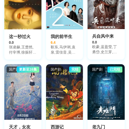
兵自风中来
这一秒过火
我的前半生
0.0
0.0
6.4
欧豪,蓝盈莹,丁
张凌赫,王楚然,
靳东,马伊琍,袁
勇岱,史兰芽,刘
付辛博,徐振轩,
泉,雷佳音,吴越,
奕君,阮巨,李幼
鹤秋,王籽苏,胡
许娣,张龄心,邬
斌,侯勇,于景骁,
杏儿,沙宝亮,吴
君梅,陈道明,梅
王春宇,关亚军,
莫愁,毛孩,鹿骐,
婷,张棪琰,孔维,
国产剧
更新至16集
国产剧
完结
国产剧
已完结
杨舒,吴岳阳,张
苇青,刘令姿,康
栾元晖,侯岩松,
进,陈方舟,陈启
可人,陈东阳,黄
魏之皓,王天泽,
杰,周德华,赵长
博远,斓曦,张弓,
郑罗茜,宋允皓,
洲,赵荀,费鲤齐,
金俊秀,陈欣予
徐才根,啜妮,任
夏侯镔,徐洪浩,
洛敏,张兰,茹天,
傅程鹏,谢心
闵天浩,是安,郭
彤彤,陈冠宁,杨
梅,孙语涵,徐晟,
关雪盈,毕涵文,
凌孜,陆玲,程宏,
李宏磊,黄婧,谭
天才，女友
西游记
老九门