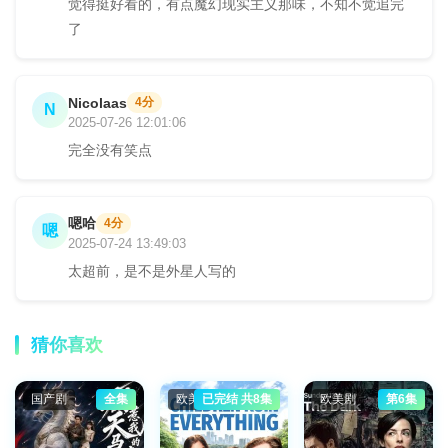
觉得挺好看的，有点魔幻现实主义那味，不知不觉追完
了
Nicolaas
4分
N
2025-07-26 12:01:06
完全没有笑点
嗯哈
4分
嗯
2025-07-24 13:49:03
太超前，是不是外星人写的
猜你喜欢
国产剧
全集
欧美剧
已完结 共8集
欧美剧
第6集