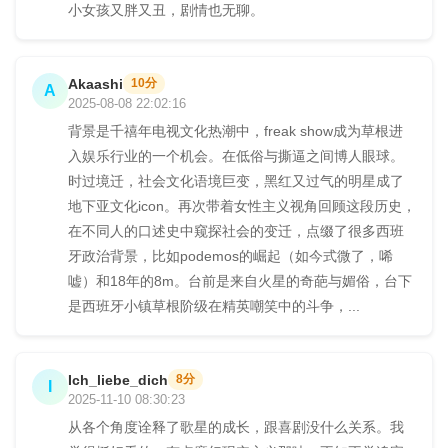
小女孩又胖又丑，剧情也无聊。
Akaashi
10分
A
2025-08-08 22:02:16
背景是千禧年电视文化热潮中，freak show成为草根进
入娱乐行业的一个机会。在低俗与撕逼之间博人眼球。
时过境迁，社会文化语境巨变，黑红又过气的明星成了
地下亚文化icon。再次带着女性主义视角回顾这段历史，
在不同人的口述史中窥探社会的变迁，点缀了很多西班
牙政治背景，比如podemos的崛起（如今式微了，唏
嘘）和18年的8m。台前是来自火星的奇葩与媚俗，台下
是西班牙小镇草根阶级在精英嘲笑中的斗争，...
Ich_liebe_dich
8分
I
2025-11-10 08:30:23
从各个角度诠释了歌星的成长，跟喜剧没什么关系。我