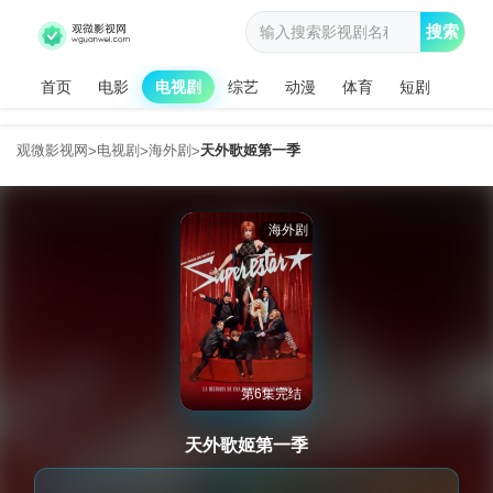
搜索
首页
电影
电视剧
综艺
动漫
体育
短剧
观微影视网
电视剧
海外剧
天外歌姬第一季
>
>
>
海外剧
第6集完结
天外歌姬第一季