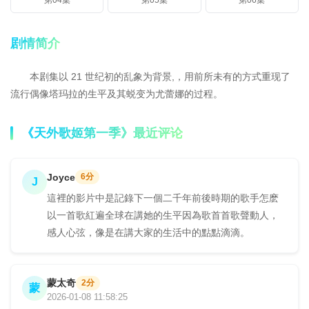
第04集
第05集
第06集
剧情简介
本剧集以 21 世纪初的乱象为背景,，用前所未有的方式重现了
流行偶像塔玛拉的生平及其蜕变为尤蕾娜的过程。
《天外歌姬第一季》最近评论
Joyce
6分
J
這裡的影片中是記錄下一個二千年前後時期的歌手怎麽
以一首歌紅遍全球在講她的生平因為歌首首歌聲動人，
感人心弦，像是在講大家的生活中的點點滴滴。
蒙太奇
2分
蒙
2026-01-08 11:58:25