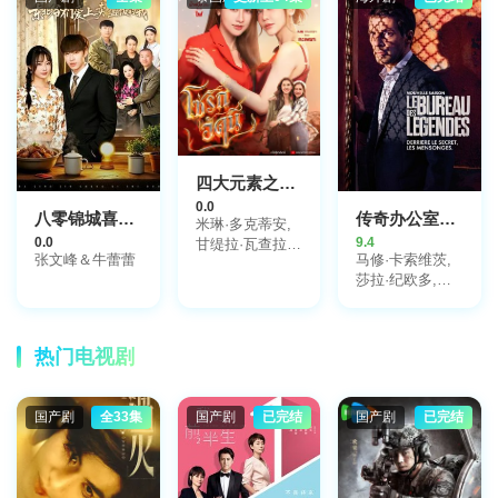
李度京,洪瑞熙,
郑智安,金永今,
赵在允,车容学,
朴恩惠,徐慧媛,
申承浩,崔光一
四大元素之火之爱链
0.0
八零锦城喜事多东北爷们爱上卖盒饭的我
传奇办公室第二季
米琳·多克蒂安,
0.0
9.4
甘缇拉·瓦查拉塔
张文峰＆牛蕾蕾
马修·卡索维茨,
沙那库
莎拉·纪欧多,让-
皮埃尔·达鲁森
热门电视剧
国产剧
全33集
国产剧
已完结
国产剧
已完结