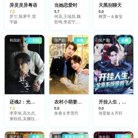
异灵灵异粤语
当她恋爱时
天黑别聊天
7.3
5.7
0.0
罗兰,陈霁平,雷
何花,王瑞昌,魏
柳贯一＆秦玺
宇扬
哲鸣,李若宁,罗
正
韩国剧
已完结
国产剧
全集
国产剧
全集
还魂2：光与影
农村小萌妻嫁到
开挂人生，全靠系统带我飞
7.3
0.0
0.0
李宰旭,高允贞,
焦睿＆李雪丹
张星叙＆齐轩
黄旼炫,吴娜拉,
刘俊相,刘仁秀,
崔乂园,朴相勋,
文成贤,李河汩,
国产剧
全集
泰国剧
更新至04集
海外剧
已完结