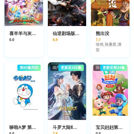
喜羊羊与灰太狼之破界山海诀
仙逆剧场版神临之战
熊出没
0.0
6.9
7.7
张伟,张秉君,谭
笑
第80集完结
国产动漫
更新至165集
国产动漫
更新至第34集
哆啦A梦 第5季
斗罗大陆Ⅱ绝世唐门
宝贝赳赳第五季
0.0
7.8
0.0