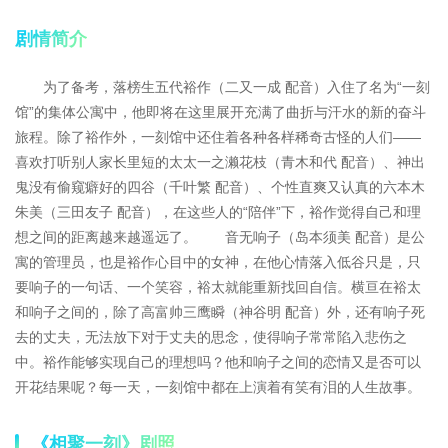
剧情简介
为了备考，落榜生五代裕作（二又一成 配音）入住了名为“一刻
馆”的集体公寓中，他即将在这里展开充满了曲折与汗水的新的奋斗
旅程。除了裕作外，一刻馆中还住着各种各样稀奇古怪的人们——
喜欢打听别人家长里短的太太一之濑花枝（青木和代 配音）、神出
鬼没有偷窥癖好的四谷（千叶繁 配音）、个性直爽又认真的六本木
朱美（三田友子 配音），在这些人的“陪伴”下，裕作觉得自己和理
想之间的距离越来越遥远了。 音无响子（岛本须美 配音）是公
寓的管理员，也是裕作心目中的女神，在他心情落入低谷只是，只
要响子的一句话、一个笑容，裕太就能重新找回自信。横亘在裕太
和响子之间的，除了高富帅三鹰瞬（神谷明 配音）外，还有响子死
去的丈夫，无法放下对于丈夫的思念，使得响子常常陷入悲伤之
中。裕作能够实现自己的理想吗？他和响子之间的恋情又是否可以
开花结果呢？每一天，一刻馆中都在上演着有笑有泪的人生故事。
《相聚一刻》剧照