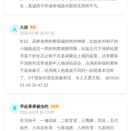
生，真诚而不怀侥幸地面对那些无用和平凡。
火娃
8分
火
2016-01-08 20:47:32
8/10。高桥老师的桥段编排绝对神级，比如名叫响子的
小猫跑进总一郎的狗窝相拥而睡，比如五代于地铁站搜
寻落下的化石让响子在圣诞聚会上感到寂寞，还有暖味
不清的对话常使剧中人物深陷误会，点滴的幸福积累终
于迎来春天，结局两人抱着孩子回到一刻馆基本泪奔
了。3个怪胎邻居也形象鲜活，令人又爱又恨。 @2016-
01-08 20:47:32
早起果果被虫吃
10分
早
2011-10-23 16:12:07
音无响子，一濑花枝，二阶堂望，三鹰瞬，四谷，五代
裕作，六本目朱美，七尾须惠，八神吹雪，九条明日