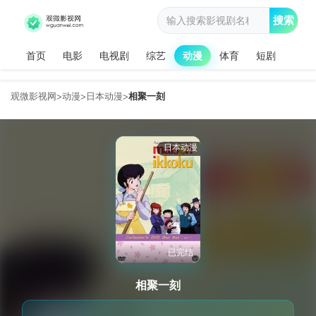
搜索
首页
电影
电视剧
综艺
动漫
体育
短剧
观微影视网
动漫
日本动漫
相聚一刻
>
>
>
日本动漫
已完结
相聚一刻