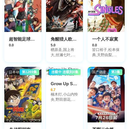
超智能足球2世界大赛篇
角醒猎人欧米茄号角
一个人不寂寞
0.0
5.0
0.0
楢原圣,国上将
皆口裕子,松本保
大,丝濑七叶,田
典,天野由梨,草
鹤翔吾,小西咏
尾毅
斗,光宗薰,桜庭
大翔,三浦舞华,
日本动漫
第1269集
日本动漫
连载中 连载到4集
国产动漫
第3集
加藤清史郎,长田
光平,潘惠美
Grow Up Show ～向日葵马戏团～
6.7
楠木灯,小山内怜
央,野田朋花,黑
崎诗织,安堂奈奈
子