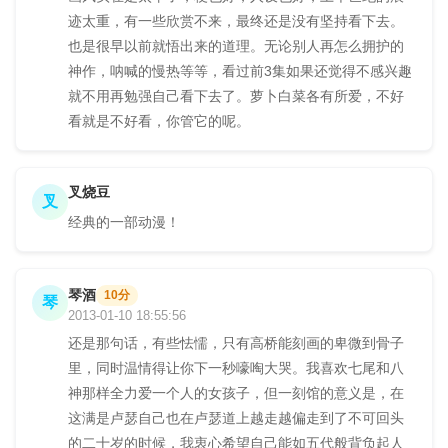
迹太重，有一些欣赏不来，最终还是没有坚持看下去。
也是很早以前就悟出来的道理。无论别人再怎么拥护的
神作，呐喊的慢热等等，看过前3集如果还觉得不感兴趣
就不用再勉强自己看下去了。萝卜白菜各有所爱，不好
看就是不好看，你管它的呢。
叉烧豆
叉
经典的一部动漫！
琴酒
10分
琴
2013-01-10 18:55:56
还是那句话，有些怯懦，只有高桥能刻画的卑微到骨子
里，同时温情得让你下一秒嚎啕大哭。我喜欢七尾和八
神那样全力爱一个人的女孩子，但一刻馆的意义是，在
这满是卢瑟自己也在卢瑟道上越走越偏走到了不可回头
的二十岁的时候，我衷心希望自己能如五代般背负起人