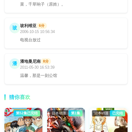
菜，千草响子（原姓）。
玻利维亚
6分
玻
2006-10-15 10:56:34
电视台放过
潘地曼尼南
8分
潘
2011-05-30 16:53:39
温馨，那是一刻公馆
猜你喜欢
第52集已完结
日本动漫
第1集
日本动漫
已完结