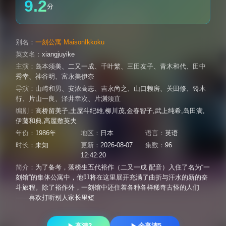
9.2
分
别名：
一刻公寓 MaisonIkkoku
英文名：
xiangjuyike
主演：
岛本须美
、
二又一成
、
千叶繁
、
三田友子
、
青木和代
、
田中
秀幸
、
神谷明
、
富永美伊奈
导演：
山崎和男
、
安浓高志
、
吉永尚之
、
山口赖房
、
关田修
、
铃木
行
、
片山一良
、
泽井幸次
、
片渊须直
编剧：
高桥留美子,土屋斗纪雄,柳川茂,金春智子,武上纯希,岛田满,
伊藤和典,高屋敷英夫
年份：
1986年
地区：
日本
语言：
英语
时长：
未知
更新：
2026-08-07
集数：
96
12:42:20
简介：
为了备考，落榜生五代裕作（二又一成 配音）入住了名为“一
刻馆”的集体公寓中，他即将在这里展开充满了曲折与汗水的新的奋
斗旅程。除了裕作外，一刻馆中还住着各种各样稀奇古怪的人们
——喜欢打听别人家长里短
高清2
全高清5