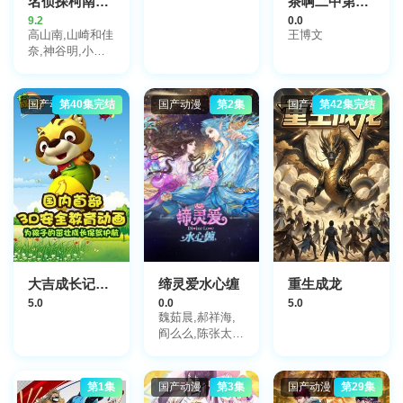
名侦探柯南日语
茶啊二中第六季
9.2
0.0
高山南,山崎和佳
王博文
奈,神谷明,小山
力也,林原惠美,
山口胜平,田中秀
幸,岛本须美,绪
国产动漫
第40集完结
国产动漫
第2集
国产动漫
第42集完结
方贤一,堀川亮,
松井菜樱子,宫村
优子,岩居由希
子,大谷育江,高
木涉,高岛雅罗,
堀之纪,立木文
彦,小山茉美,三
石琴乃,置鲇龙太
郎,日高法子,池
田秀一,古谷彻
大吉成长记第二部
缔灵爱水心缠
重生成龙
5.0
0.0
5.0
魏茹晨,郝祥海,
阎么么,陈张太
康,关云月,楚越,
闫夜桥,刘知否,
林柏青,陆庚宜,
第1集
国产动漫
第3集
国产动漫
第29集
图特哈蒙,金琪