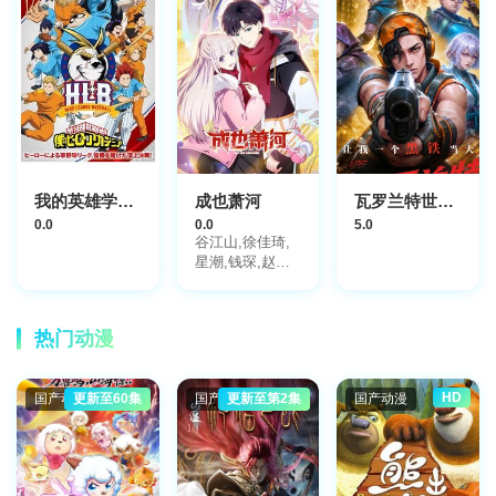
我的英雄学院特别篇
成也萧河
瓦罗兰特世界赛，你让我一个黑铁当大哥
0.0
0.0
5.0
谷江山,徐佳琦,
星潮,钱琛,赵熠
彤,孙路路,姜秋
再,凌飞
热门动漫
HD
国产动漫
更新至60集
国产动漫
更新至第2集
国产动漫