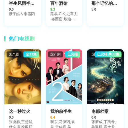
半生风雨半霓裳
百年酒馆
那个记忆的夏天
0.0
9.3
5.0
聂子皓＆李雪阳
路易·C·K,史蒂夫
·布西密,埃迪·法
可,史蒂夫·赖特,
阿伦·阿尔达,杰
西卡·兰格,艾迪·
热门电视剧
布莱恩特,Kurt
Metzger,丽贝卡·
豪尔
国产剧
全33集
国产剧
已完结
国产剧
已完结 共33集
这一秒过火
我的前半生
南部档案
0.0
6.4
0.0
张凌赫,王楚然,
靳东,马伊琍,袁
张新成,丁禹兮,
付辛博,徐振轩,
泉,雷佳音,吴越,
姜珮瑶,富大龙,