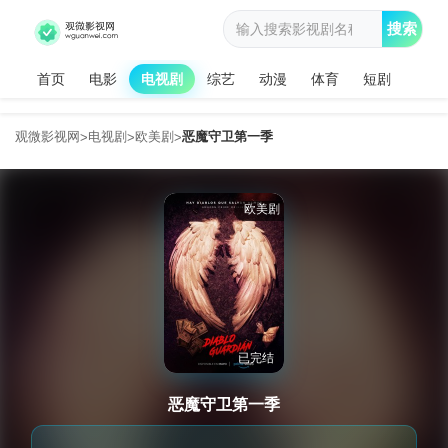
搜索
首页
电影
电视剧
综艺
动漫
体育
短剧
观微影视网
电视剧
欧美剧
恶魔守卫第一季
>
>
>
欧美剧
已完结
恶魔守卫第一季