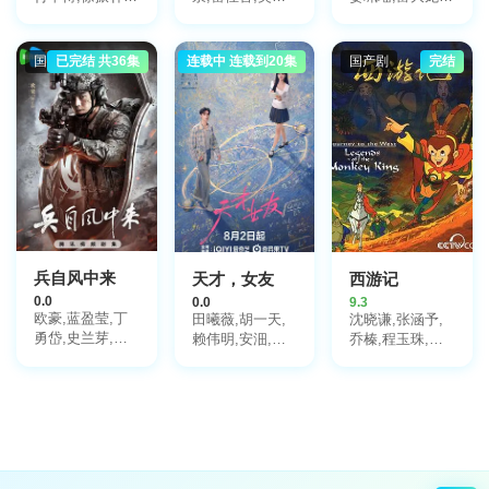
鹤秋,王籽苏,胡
许娣,张龄心,邬
刘令姿,张宸逍,
杏儿,沙宝亮,吴
君梅,陈道明,梅
李欢,姜卓君,徐
莫愁,毛孩,鹿骐,
婷,张棪琰,孔维,
正溪,韩栋,季肖
国产剧
已完结 共36集
连载中 连载到20集
国产剧
国产剧
完结
苇青,刘令姿,康
栾元晖,侯岩松,
冰,徐振轩,程相,
可人,陈东阳,黄
魏之皓,王天泽,
应灏铭,曲高位,
博远,斓曦,张弓,
郑罗茜,宋允皓,
寇振海,佟晨洁,
金俊秀,陈欣予
徐才根,啜妮,任
屠显智
洛敏,张兰,茹天,
闵天浩,是安,郭
彤彤,陈冠宁,杨
梅,孙语涵,徐晟,
关雪盈,毕涵文,
凌孜,陆玲,程宏,
李宏磊,黄婧,谭
兵自风中来
天才，女友
西游记
凯,于明加,任东
0.0
0.0
9.3
霖,张衣,黄澜
欧豪,蓝盈莹,丁
田曦薇,胡一天,
沈晓谦,张涵予,
勇岱,史兰芽,刘
赖伟明,安沺,夏
乔榛,程玉珠,刘
奕君,阮巨,李幼
浩然,厉嘉琪,孙
风,丁建华,童自
斌,侯勇,于景骁,
梦秋,李佑川,邬
荣,胡平智,王肖
王春宇,关亚军,
家楷
兵,王建新,狄菲
杨舒,吴岳阳,张
菲,严崇德,白涛,
进,陈方舟,陈启
刘钦,孙渝烽,海
杰,周德华,赵长
帆,罗港生,姜玉
洲,赵荀,费鲤齐,
玲,王静文,戴学