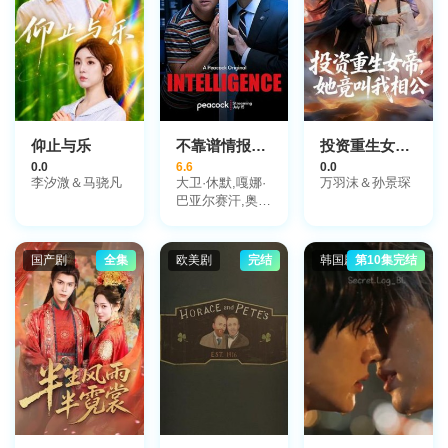
彦廷,游安顺,黄
少谷,林则希,李
又汝,楚宣,王瞳,
余秉谚,韩宜邦,
马俊麟
仰止与乐
不靠谱情报局第一季
投资重生女帝，她竟叫我相公
0.0
6.6
0.0
李汐溦＆马骁凡
大卫·休默,嘎娜·
万羽沫＆孙景琛
巴亚尔赛汗,奥利
佛·伯奇,斯薇斯
特·L·唐兹尔,尼
克·穆罕默德,科
国产剧
全集
欧美剧
完结
韩国剧
第10集完结
林·萨蒙,马克·希
普,乔伊·斯洛特
尼克,里奥·苏特,
戴维娜·西塔拉
姆,Tim,Ingall,Adam,King-
Sekera,Jane,Stanness,Lucy,Ware,Eliot,Salt