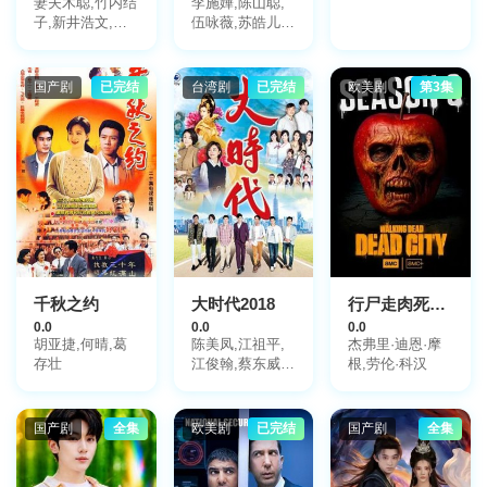
妻夫木聪,竹内结
李施嬅,陈山聪,
科特
子,新井浩文,芳
伍咏薇,苏皓儿,
根京子,友坂理
胡鸿钧,黄子雄,
惠,长谷川京子,
连诗雅,郭子豪
池内博之,山中
国产剧
已完结
台湾剧
已完结
欧美剧
第3集
崇,芦名星,佐津
川爱美,清原果
耶,田口浩正,原
日出子,石桥莲
司,余贵美子
千秋之约
大时代2018
行尸走肉死亡之城第三季
0.0
0.0
0.0
胡亚捷,何晴,葛
陈美凤,江祖平,
杰弗里·迪恩·摩
存壮
江俊翰,蔡东威,
根,劳伦·科汉
王彩桦,陈妍安,
马念先,小甜甜,
邱琦雯,王明玉,
国产剧
全集
欧美剧
已完结
国产剧
全集
吴皓升,杨绣惠,
颜筱筠,郭亚棠,
成润,张柏舟,陈