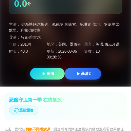
0.0
分
主演：
安德烈·阿尔梅达
、
佩德罗·阿隆索
、
鲍琳娜·盖坦
、
罗德里戈·
默里
、
利兹·加拉多
导演：
马克·维吉尔
年份：
2018年
地区：
美国
、
墨西哥
语言：
英语,西班牙语
时长：
40:0
更新：
2026-08-06
集数：
10
00:28:36
高清
高清2
恶魔守卫第一季 在线播放
重新测速
点击下面按钮
切换不同播放源
，测速后可找到速度最快的播放源观看效果更佳