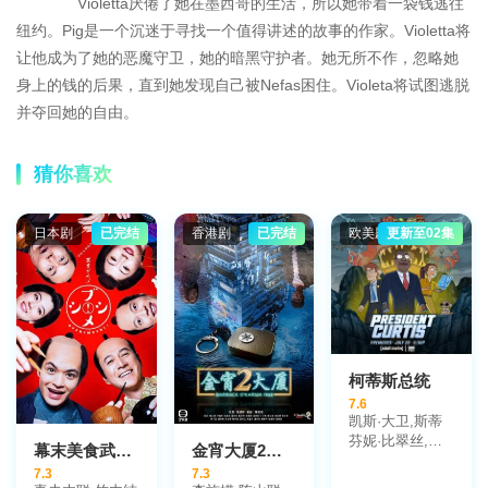
Violetta厌倦了她在墨西哥的生活，所以她带着一袋钱逃往
纽约。Pig是一个沉迷于寻找一个值得讲述的故事的作家。Violetta将
让他成为了她的恶魔守卫，她的暗黑守护者。她无所不作，忽略她
身上的钱的后果，直到她发现自己被Nefas困住。Violeta将试图逃脱
并夺回她的自由。
猜你喜欢
日本剧
已完结
香港剧
已完结
欧美剧
更新至02集
柯蒂斯总统
7.6
凯斯·大卫,斯蒂
芬妮·比翠丝,吉
幕末美食武士饭！
金宵大厦2国语
姆·拉什,丹·巴克
7.3
7.3
达尔,凯尔茜·斯