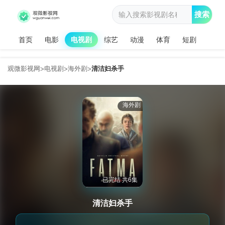
搜索
首页
电影
电视剧
综艺
动漫
体育
短剧
观微影视网
电视剧
海外剧
清洁妇杀手
>
>
>
海外剧
已完结 共6集
清洁妇杀手