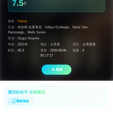
7.5
分
别名：
Fatma
主演：
布尔库·比里奇克
、
Gökçe Eyüboglu
、
Deniz Sen
Hamzaoglu
、
Melis Sezen
导演：
Ozgur Onurme
年份：
2021年
地区：
土耳其
语言：
土耳其语
时长：
45:0
更新：
2026-08-06
集数：
6
05:17:17
高清
清洁妇杀手 在线播放
重新测速