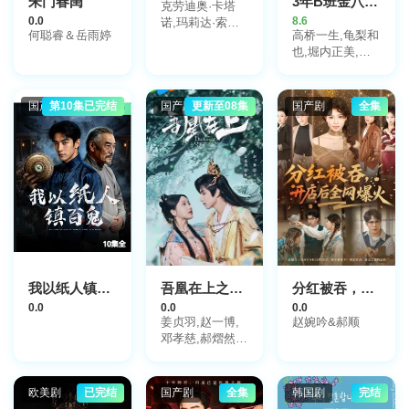
朱门春闺
3年B班金八老师第5季
克劳迪奥·卡塔
0.0
8.6
诺,玛莉达·索托,
何聪睿＆岳雨婷
高桥一生,龟梨和
罗兰·索菲亚,阿
也,堀内正美,金
基玛,维尼亚·马
田明夫,风间俊
查多,赫苏斯-雷
介,星野真里,倍
耶斯,戴里斯·范·
赏美津子,武田铁
格里肯,Rubén
国产剧
第10集已完结
国产剧
更新至08集
国产剧
全集
矢,平野良
Alberto Prado
Restrepo,Rashed
Estefenn,安立奎
·波维达,路易斯·
费尔南多·吉尔,
安吉拉·杜阿尔
特,Cecilia
Ramírez,Leonardo
Aldana De
Hoyos,Johanna
Angulo
我以纸人镇百鬼
吾凰在上之凤御四方
分红被吞，开店后全网爆火
0.0
0.0
0.0
姜贞羽,赵一博,
赵婉吟&郝顺
邓孝慈,郝熠然,
林亚冬,祖怀,侯
明炫,郑千亦,杜
煜
欧美剧
已完结
国产剧
全集
韩国剧
完结