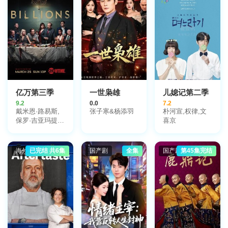
亿万第三季
一世枭雄
儿媳记第二季
9.2
0.0
7.2
戴米恩·路易斯,
张子寒&杨添羽
朴河宣,权律,文
保罗·吉亚玛提,
喜京
玛姬·丝弗,玛琳·
阿克曼,凯利·奥
科,丹尼斯·布特
海外剧
已完结 共6集
国产剧
全集
国产剧
第45集完结
斯卡里斯,克里斯
托弗·邓汉,约翰·
马尔科维奇,托比
·莱昂纳德·摩尔,
大卫·科斯塔贝
尔,康多拉·拉沙
德,艾莎·凯特·狄
龙,杰弗里·德曼,