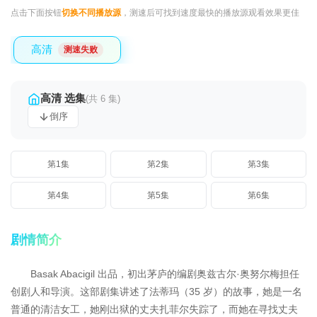
点击下面按钮
切换不同播放源
，测速后可找到速度最快的播放源观看效果更佳
高清
测速失败
高清 选集
(共 6 集)
倒序
第1集
第2集
第3集
第4集
第5集
第6集
剧情简介
Basak Abacigil 出品，初出茅庐的编剧奥兹古尔·奥努尔梅担任
创剧人和导演。这部剧集讲述了法蒂玛（35 岁）的故事，她是一名
普通的清洁女工，她刚出狱的丈夫扎菲尔失踪了，而她在寻找丈夫