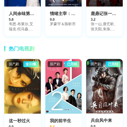
克兰西·布朗,格
伦·弗莱舍尔,丹
尼·斯特朗,本·申
人间余味第一季
情绪主宰：我靠反转人生封神
鹿鼎记张一山版
克曼,史蒂芬·坤
5.8
0.0
3.2
肯,大卫·斯特雷
韦恩·布莱尔,艾
罗豪宇＆陈昕乔
张一山,唐艺昕,
泽恩,杰瑞·奥康
瑞克·托马森,瑞
张天阳,朱珠,杨
奈尔,玛利亚·莎
切尔·格里菲斯
祺如,郭泱,关芯,
拉波娃
王伊瑶,钟丽丽,
田雨,王阳,于荣
热门电视剧
光,刘天佐,王秀
竹,李舒桐,周帅,
魏健隆,刘超,海
国产剧
全33集
国产剧
已完结
国产剧
已完结
洋,郭峰,张磊,魏
凯,黄小蕾,王翊
豪,萧岱青,张喜
前,甘雨,宁小花,
曾柯琅,郭乙桓,
魏子昕,任玉翔,
刘金,王小伟,谢
宁,付晓博,张凯,
呈让,刘家华,杨
凯淳,刘羽桐,许
占伟,田锋,周仕
兵自风中来
这一秒过火
我的前半生
祺,乌日根,于渊,
黄超,孔祥海,陈
0.0
0.0
6.4