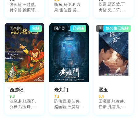
欧豪,蓝盈莹,丁
张凌赫,王楚然,
靳东,马伊琍,袁
永胜,吴树林,冯
勇岱,史兰芽,刘
付辛博,徐振轩,
泉,雷佳音,吴越,
武生,于昕仡,陈
奕君,阮巨,李幼
鹤秋,王籽苏,胡
许娣,张龄心,邬
鹏万里,柳彬,王
斌,侯勇,于景骁,
杏儿,沙宝亮,吴
君梅,陈道明,梅
岗岗,温丽琴,甘
王春宇,关亚军,
莫愁,毛孩,鹿骐,
婷,张棪琰,孔维,
婷婷
国产剧
完结
国产剧
已完结
国产剧
第40集已完结
杨舒,吴岳阳,张
苇青,刘令姿,康
栾元晖,侯岩松,
进,陈方舟,陈启
可人,陈东阳,黄
魏之皓,王天泽,
杰,周德华,赵长
博远,斓曦,张弓,
郑罗茜,宋允皓,
洲,赵荀,费鲤齐,
金俊秀,陈欣予
徐才根,啜妮,任
夏侯镔,徐洪浩,
洛敏,张兰,茹天,
傅程鹏,谢心
闵天浩,是安,郭
彤彤,陈冠宁,杨
梅,孙语涵,徐晟,
关雪盈,毕涵文,
凌孜,陆玲,程宏,
李宏磊,黄婧,谭
西游记
老九门
逐玉
凯,于明加,任东
9.3
7.2
6.4
霖,张衣,黄澜
沈晓谦,张涵予,
陈伟霆,张艺兴,
田曦薇,张凌赫,
乔榛,程玉珠,刘
赵丽颖,应昊茗,
任豪,孔雪儿,邓
风,丁建华,童自
袁冰妍,王闯,张
凯,李卿,喻钟黎,
荣,胡平智,王肖
铭恩,王木遥,张
刘琳,严屹宽,岳
兵,王建新,狄菲
鲁一,李宗翰,李
旸,杜淳,谭凯,毛
菲,严崇德,白涛,
乃文,郑国霖,杨
林林,叶祖新,于
刘钦,孙渝烽,海
紫茳,胡耘豪
洋,李建义,田丽,