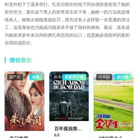
时意外犯下了谋杀罪行。扎菲尔狡诈的地下同伙很快便发现了她的
所作所为，要在这个男人的世界里生存下来，她唯一的方法就是继
续杀人。她每次都能逃脱惩罚，因为没有人会怀疑一名普通的清洁
工，这层身份也为她成为隐形杀手做了很好的掩饰。最后，谋杀成
为她发泄多年来压抑的挣扎和悲伤的出口，也是她必须面对的新的
自我组成部分。
猜你喜欢
国产剧
全集
欧美剧
更新至07集
日本剧
全23集
百年孤独第二季
0.0