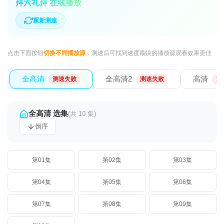
拜六礼拜 在线播放
重新测速
点击下面按钮
切换不同播放源
，测速后可找到速度最快的播放源观看效果更佳
全高清
全高清2
高清
测速失败
测速失败
测
全高清 选集
(共 10 集)
倒序
第01集
第02集
第03集
第04集
第05集
第06集
第07集
第08集
第09集