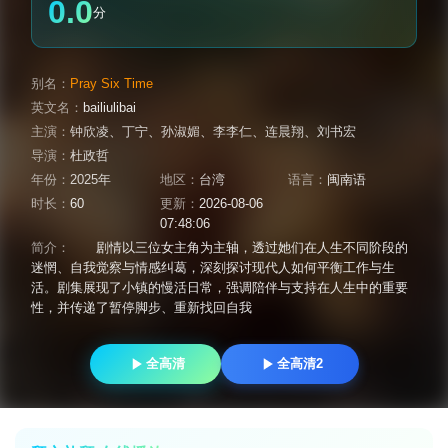
0.0
分
别名：
Pray Six Time
英文名：
bailiulibai
主演：
钟欣凌
、
丁宁
、
孙淑媚
、
李李仁
、
连晨翔
、
刘书宏
导演：
杜政哲
年份：
2025年
地区：
台湾
语言：
闽南语
时长：
60
更新：
2026-08-06
07:48:06
简介：
剧情以三位女主角为主轴，透过她们在人生不同阶段的
迷惘、自我觉察与情感纠葛，深刻探讨现代人如何平衡工作与生
活。剧集展现了小镇的慢活日常，强调陪伴与支持在人生中的重要
性，并传递了暂停脚步、重新找回自我
全高清
全高清2