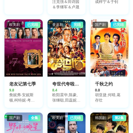
汪克强＆田诗园
成梓宁＆于钊
＆李继军＆卢晟
欧美剧
已完结
香港剧
完结
国产剧
已完结
老友记第七季
夸世代夸啦啦粤语
千秋之约
9.8
8.4
0.0
詹妮弗·安妮斯
欧阳震华,陈豪,
胡亚捷,何晴,葛
顿,柯特妮·考克
张继聪,田蕊妮,
存壮
斯,丽莎·库卓,马
李佳芯,邵美琪,
特·勒布朗,马修·
许绍雄,关礼杰,
派瑞,大卫·休默
森美,江美仪,龚
国产剧
全集
欧美剧
已完结
韩国剧
第2集
嘉欣,姜大卫,吴
业坤,陈嘉宝,麦
明诗,胡鸿钧