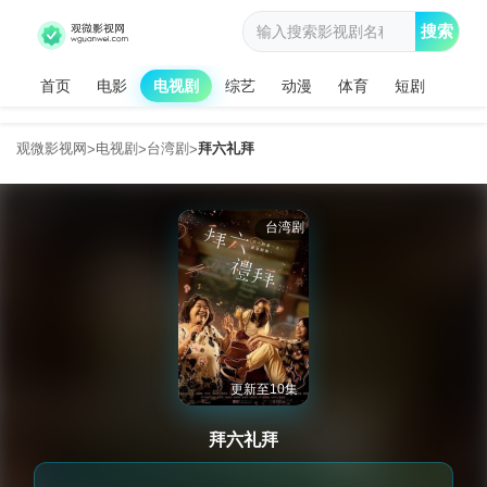
搜索
首页
电影
电视剧
综艺
动漫
体育
短剧
观微影视网
电视剧
台湾剧
拜六礼拜
>
>
>
台湾剧
更新至10集
拜六礼拜