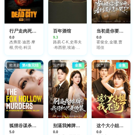
行尸走肉死亡之城第三季
百年酒馆
当初是你要分开，看到遗产怎么哭了？
0.0
9.3
0.0
杰弗里·迪恩·摩
路易·C·K,史蒂夫
霍俊全,金珊,曹
根,劳伦·科汉
·布西密,埃迪·法
瑶佳
可,史蒂夫·赖特,
阿伦·阿尔达,杰
西卡·兰格,艾迪·
欧美剧
第4集完结
国产剧
全集
国产剧
全集
布莱恩特,Kurt
Metzger,丽贝卡·
豪尔
狐狸谷谋杀案：连环杀手的游乐场
别逼我摊牌，我司机只是伪装
这个大小姐我不当了
5.0
0.0
0.0