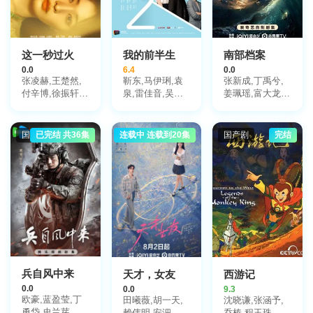
这一秒过火
我的前半生
南部档案
0.0
6.4
0.0
张凌赫,王楚然,
靳东,马伊琍,袁
张新成,丁禹兮,
付辛博,徐振轩,
泉,雷佳音,吴越,
姜珮瑶,富大龙,
鹤秋,王籽苏,胡
许娣,张龄心,邬
刘令姿,张宸逍,
杏儿,沙宝亮,吴
君梅,陈道明,梅
李欢,姜卓君,徐
莫愁,毛孩,鹿骐,
婷,张棪琰,孔维,
正溪,韩栋,季肖
国产剧
已完结 共36集
连载中 连载到20集
国产剧
国产剧
完结
苇青,刘令姿,康
栾元晖,侯岩松,
冰,徐振轩,程相,
可人,陈东阳,黄
魏之皓,王天泽,
应灏铭,曲高位,
博远,斓曦,张弓,
郑罗茜,宋允皓,
寇振海,佟晨洁,
金俊秀,陈欣予
徐才根,啜妮,任
屠显智
洛敏,张兰,茹天,
闵天浩,是安,郭
彤彤,陈冠宁,杨
梅,孙语涵,徐晟,
关雪盈,毕涵文,
凌孜,陆玲,程宏,
李宏磊,黄婧,谭
兵自风中来
天才，女友
西游记
凯,于明加,任东
0.0
0.0
9.3
霖,张衣,黄澜
欧豪,蓝盈莹,丁
田曦薇,胡一天,
沈晓谦,张涵予,
勇岱,史兰芽,刘
赖伟明,安沺,夏
乔榛,程玉珠,刘