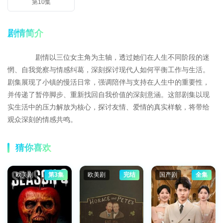
第10集
剧情简介
剧情以三位女主角为主轴，透过她们在人生不同阶段的迷
惘、自我觉察与情感纠葛，深刻探讨现代人如何平衡工作与生活。
剧集展现了小镇的慢活日常，强调陪伴与支持在人生中的重要性，
并传递了暂停脚步、重新找回自我价值的深刻意涵。这部剧集以现
实生活中的压力解放为核心，探讨友情、爱情的真实样貌，将带给
观众深刻的情感共鸣。
猜你喜欢
欧美剧
第3集
欧美剧
完结
国产剧
全集